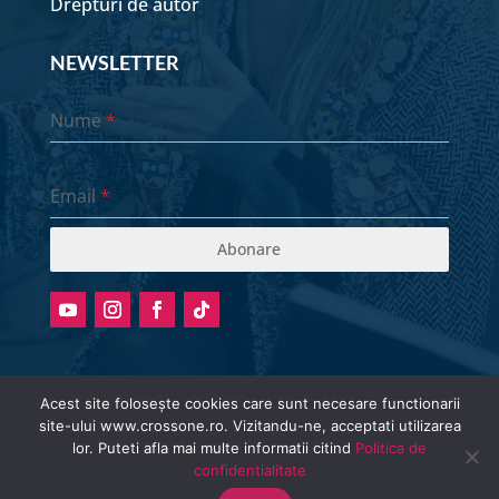
Drepturi de autor
Clara Bărbulescu
NEWSLETTER
Irina Pîrvu - când merg la
psiholog?
Nume
*
Octavian Baban - Partea 1
Email
*
Octavian Baban - Partea 2
Abonare
Iosua Faur - îndepărtarea
de Dumnezeu
Acest site folosește cookies care sunt necesare functionarii
site-ului www.crossone.ro. Vizitandu-ne, acceptati utilizarea
Radio stream metadata in not available.
lor. Puteti afla mai multe informatii citind
Politica de
© Cross One Radio 2026 | All Rights
confidentialitate