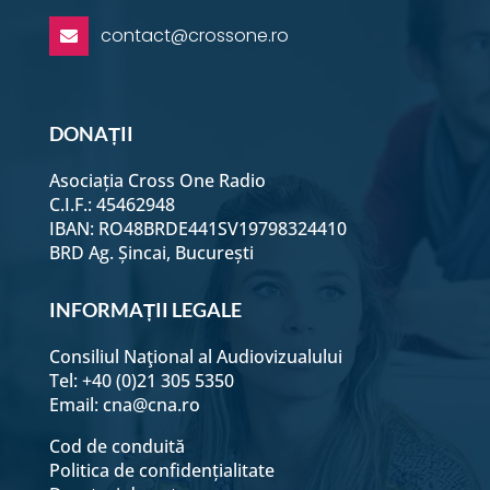
contact@crossone.ro

Alex Rudișteanu
DONAȚII
Carmel Luca și Tudor Ursu
Asociația Cross One Radio
C.I.F.: 45462948
Lucian Bălănescu
IBAN: RO48BRDE441SV19798324410
BRD Ag. Șincai, București
Adela Chirițescu -
Singleness
INFORMAȚII LEGALE
Consiliul Naţional al Audiovizualului
Laurențiu Gușu
Tel: +40 (0)21 305 5350
Email:
cna@cna.ro
Irina Pîrvu - reguli și limite
Cod de conduită
Politica de confidențialitate