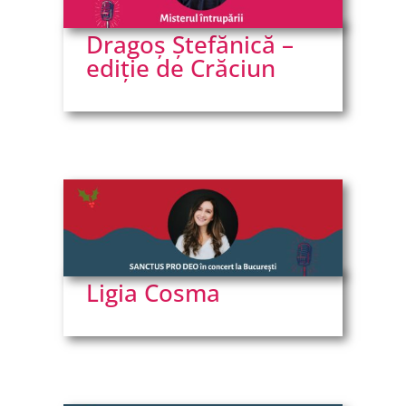
Romică Iuga
Dragoș Ștefănică –
ediție de Crăciun
Ștefan Coman
Ștefan Soare
Almi Dinu
Diana Dulgheru
Ligia Cosma
Persida Dinu
Dan Pîrvu