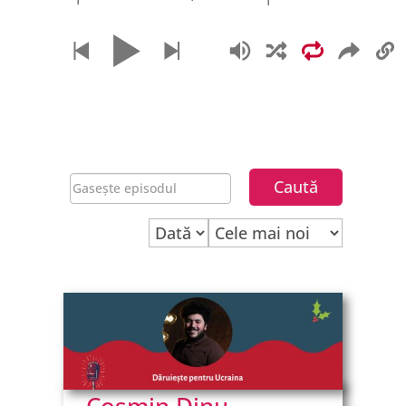
Carolina Pîrvu
Georgiana Nițu
Ana Rudișteanu
Corneliu Chiriluță
Danijela Luca
Ruben Marian