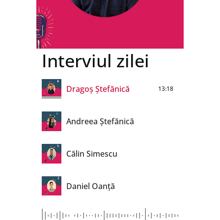
Interviul zilei
Dragoș Ștefănică
13:18
Andreea Ștefănică
Călin Simescu
Daniel Oanță
Oana Grigore