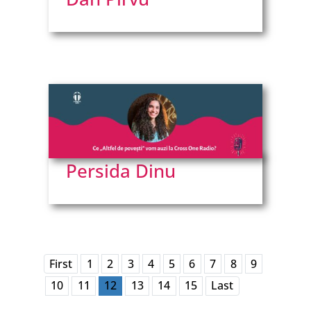
Emma Boboc
Emil Bartoș - partea 1
Emil Bartoș - partea 2
Liviu Mihăileanu
Persida Dinu
Oana Grigore
Adela Chirițescu
First
1
2
3
4
5
6
7
8
9
10
11
12
13
14
15
Last
Iosua Faur