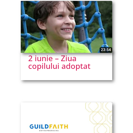
2 iunie – Ziua
copilului adoptat