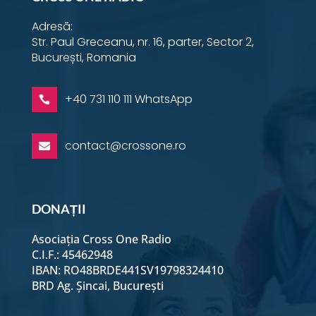
Adresă:
Str. Paul Greceanu, nr. 16, parter, Sector 2,
București, Romania
+40 731 110 111 WhatsApp

contact@crossone.ro

DONAȚII
Asociația Cross One Radio
C.I.F.: 45462948
IBAN: RO48BRDE441SV19798324410
BRD Ag. Șincai, București