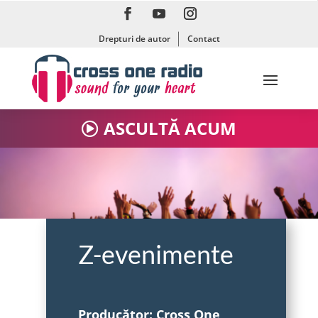
Drepturi de autor
Contact
ASCULTĂ ACUM
Z-evenimente
Producător: Cross One