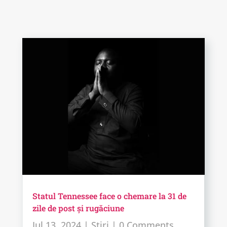
Statul Tennessee face o chemare la 31 de
zile de post și rugăciune
Jul 13, 2024
|
Știri
| 0 Comments