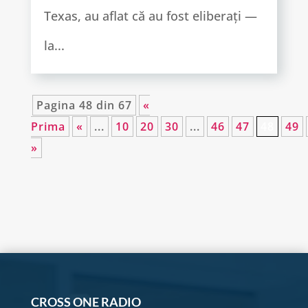
Texas, au aflat că au fost eliberați —
la...
Pagina 48 din 67
«
Prima
«
...
10
20
30
...
46
47
48
49
»
CROSS ONE RADIO