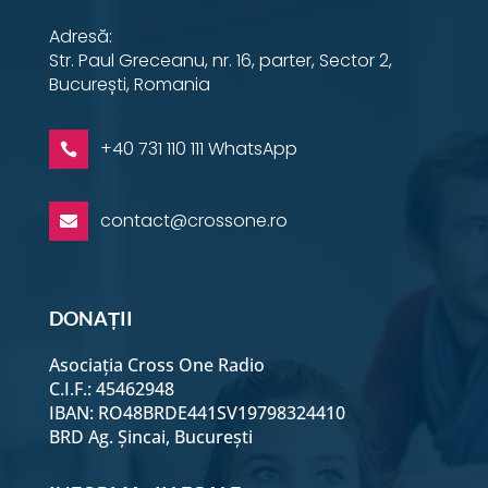
Adresă:
Str. Paul Greceanu, nr. 16, parter, Sector 2,
București, Romania
+40 731 110 111 WhatsApp

contact@crossone.ro

DONAȚII
Asociația Cross One Radio
C.I.F.: 45462948
IBAN: RO48BRDE441SV19798324410
BRD Ag. Șincai, București