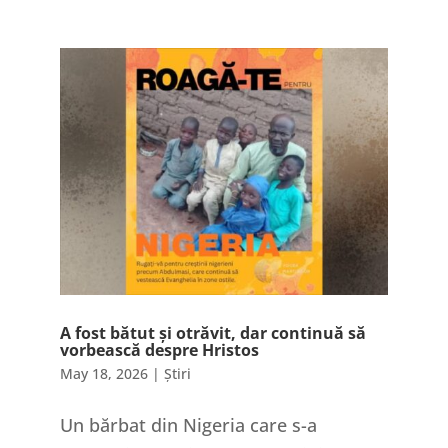
A fost bătut și otrăvit, dar continuă să
vorbească despre Hristos
May 18, 2026
|
Știri
Un bărbat din Nigeria care s-a