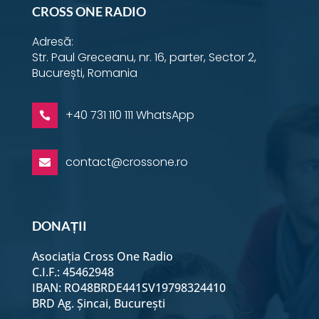
CROSS ONE RADIO
Adresă:
Str. Paul Greceanu, nr. 16, parter, Sector 2,
București, Romania
+40 731 110 111 WhatsApp

contact@crossone.ro

DONAȚII
Asociația Cross One Radio
C.I.F.: 45462948
IBAN: RO48BRDE441SV19798324410
BRD Ag. Șincai, București