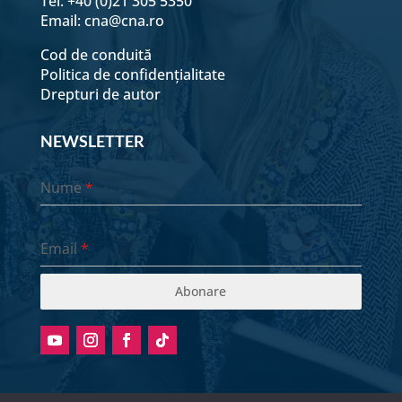
Tel: +40 (0)21 305 5350
Email:
cna@cna.ro
Cod de conduită
Politica de confidențialitate
Drepturi de autor
NEWSLETTER
Nume
*
Email
*
Abonare