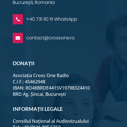
București, Romania
+40 731 110 111 WhatsApp

contact@crossone.ro

DONAȚII
Asociația Cross One Radio
C.I.F.: 45462948
IBAN: RO48BRDE441SV19798324410
BRD Ag. Șincai, București
INFORMAȚII LEGALE
Consiliul Naţional al Audiovizualului