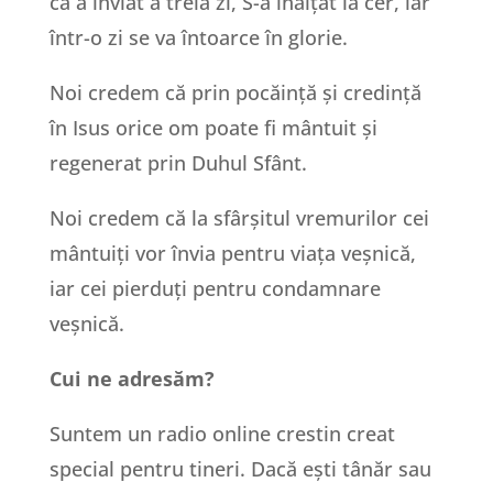
că a înviat a treia zi, S-a înălțat la cer, iar
într-o zi se va întoarce în glorie.
Noi credem că prin pocăință și credință
în Isus orice om poate fi mântuit și
regenerat prin Duhul Sfânt.
Noi credem că la sfârșitul vremurilor cei
mântuiți vor învia pentru viața veșnică,
iar cei pierduți pentru condamnare
veșnică.
Cui ne adresăm?
Suntem un radio online crestin creat
special pentru tineri. Dacă ești tânăr sau