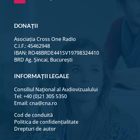
DONAȚII
Asociația Cross One Radio
C.I.F.: 45462948
IBAN: RO48BRDE441SV19798324410
BRD Ag. Șincai, București
INFORMAȚII LEGALE
Consiliul Naţional al Audiovizualului
Tel: +40 (0)21 305 5350
Email:
cna@cna.ro
Cod de conduită
Politica de confidențialitate
Drepturi de autor