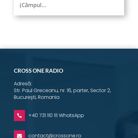
(Câmpul...
CROSS ONE RADIO
Adresă:
Str. Paul Greceanu, nr. 16, parter, Sector 2,
București, Romania
+40 731 110 111 WhatsApp

contact@crossone.ro
