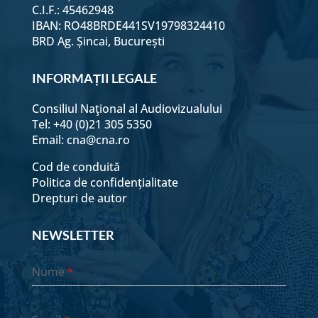
C.I.F.: 45462948
IBAN: RO48BRDE441SV19798324410
BRD Ag. Șincai, București
INFORMAȚII LEGALE
Consiliul Naţional al Audiovizualului
Tel: +40 (0)21 305 5350
Email:
cna@cna.ro
Cod de conduită
Politica de confidențialitate
Drepturi de autor
NEWSLETTER
Nume
*