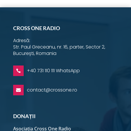
CROSS ONE RADIO
Adresă:
Str. Paul Greceanu, nr. 16, parter, Sector 2,
București, Romania
+40 731 110 111 WhatsApp

contact@crossone.ro

DONAȚII
Asociația Cross One Radio