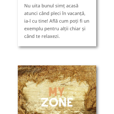
Nu uita bunul simț acasă
Curiozitatea
06:45
bolnăvicioasă
atunci când pleci în vacanță,
ia-l cu tine! Află cum poți fi un
Arta de a face
07:20
exemplu pentru alții chiar și
complimente
când te relaxezi.
Call me back
06:57
Noblețea obligă
06:02
Perfecționism vs
07:23
excelență
Cum să nu fii de acord
06:18
Ce spun hainele despre
06:40