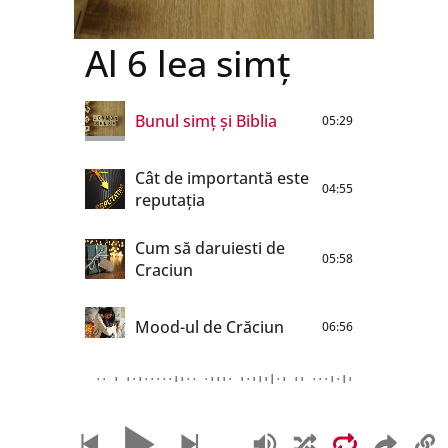
Al 6 lea simț
Bunul simț și Biblia
05:29
Cât de importantă este
04:55
reputația
Cum să daruiesti de
05:58
Craciun
Mood-ul de Crăciun
06:56
Ce faci de Revelion
06:54