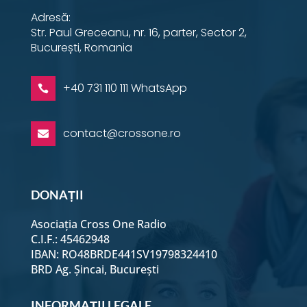
Adresă:
Str. Paul Greceanu, nr. 16, parter, Sector 2,
București, Romania
+40 731 110 111 WhatsApp

contact@crossone.ro

DONAȚII
Asociația Cross One Radio
C.I.F.: 45462948
IBAN: RO48BRDE441SV19798324410
BRD Ag. Șincai, București
INFORMAȚII LEGALE