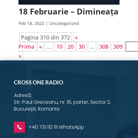
18 Februarie – Dimineața
Feb 18, 2022
| Uncategorized
Pagina 310 din 372
«
Prima
«
...
10
20
30
...
308
309
310
»
CROSS ONE RADIO
Adresă:
Str. Paul Greceanu, nr. 16, parter, Sector 2,
București, Romania
+40 731 110 111 WhatsApp
