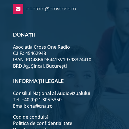
contact@crossone.ro

DONAȚII
Asociația Cross One Radio
C.I.F.: 45462948
IBAN: RO48BRDE441SV19798324410
BRD Ag. Șincai, București
INFORMAȚII LEGALE
Consiliul Naţional al Audiovizualului
Tel: +40 (0)21 305 5350
Email:
cna@cna.ro
Cod de conduită
Politica de confidențialitate