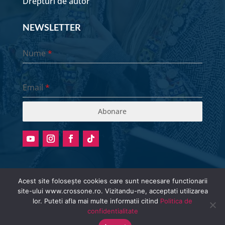
Drepturi de autor
NEWSLETTER
Nume
*
Email
*
Abonare
Acest site folosește cookies care sunt necesare functionarii
site-ului www.crossone.ro. Vizitandu-ne, acceptati utilizarea
Radio stream metadata in not available.
lor. Puteti afla mai multe informatii citind
Politica de
© Cross One Radio 2026 | All Rights
confidentialitate