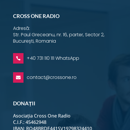
CROSS ONE RADIO
Adresă:
Str. Paul Greceanu, nr. 16, parter, Sector 2,
București, Romania
+40 731 110 111 WhatsApp

contact@crossone.ro

DONAȚII
Asociația Cross One Radio
C.I.F.: 45462948
IBAN: RO48BRDE441SV19798324410