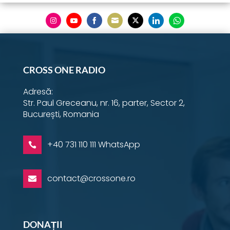
Share
Share
Share
Share
Share
Share
Share
on
on
on
on
on
on
on
Instagram
YouTube
Facebook
Email
Twitter
LinkedIn
WhatsApp
CROSS ONE RADIO
Adresă:
Str. Paul Greceanu, nr. 16, parter, Sector 2,
București, Romania
+40 731 110 111 WhatsApp

contact@crossone.ro

DONAȚII