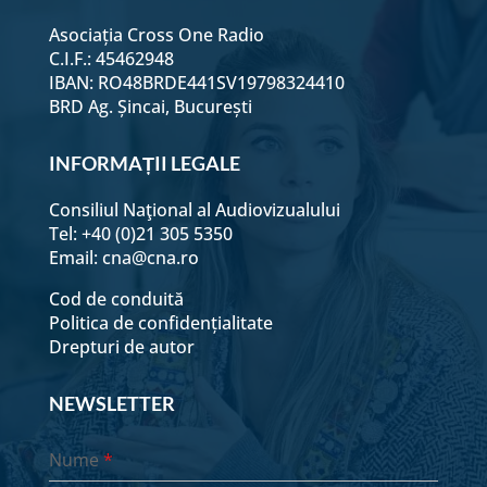
Asociația Cross One Radio
C.I.F.: 45462948
IBAN: RO48BRDE441SV19798324410
BRD Ag. Șincai, București
INFORMAȚII LEGALE
Consiliul Naţional al Audiovizualului
Tel: +40 (0)21 305 5350
Email:
cna@cna.ro
Cod de conduită
Politica de confidențialitate
Drepturi de autor
NEWSLETTER
Nume
*