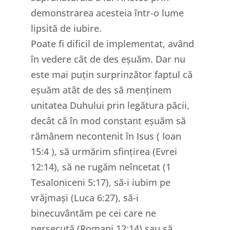
demonstrarea acesteia într-o lume
lipsită de iubire.
Poate fi dificil de implementat, având
în vedere cât de des eșuăm. Dar nu
este mai puțin surprinzător faptul că
eșuăm atât de des să menținem
unitatea Duhului prin legătura păcii,
decât că în mod constant eșuăm să
rămânem necontenit în Isus ( Ioan
15:4 ), să urmărim sfințirea (Evrei
12:14), să ne rugăm neîncetat (1
Tesaloniceni 5:17), să-i iubim pe
vrăjmași (Luca 6:27), să-i
binecuvântăm pe cei care ne
persecută (Romani 12:14) sau să