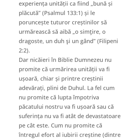
experiența unității ca fiind „bună și
plăcută” (Psalmul 133:1) și le
poruncește tuturor creștinilor să
urmărească să aibă „o simţire, o
dragoste, un duh şi un gând” (Filipeni
2:2).
Dar nicăieri în Biblie Dumnezeu nu
promite că urmărirea unității va fi
ușoară, chiar și printre creștinii
adevărați, plini de Duhul. La fel cum
nu promite că lupta împotriva
păcatului nostru va fi ușoară sau că
suferința nu va fi atât de devastatoare
pe cât este. Cum nu promite că
întregul efort al iubirii creștine (dintre