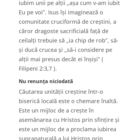
iubim unii pe alții „așa cum v-am iubit
Eu pe voi”. Isus își imaginează o
comunitate cruciformă de creștini, a
căror dragoste sacrificială față de
ceilalți trebuie să „ia chip de rob”, să-
și ducă crucea și „să-i considere pe
alții mai presus decât ei înșiși” (
Filipeni 2:3,7 ).
Nu renunța niciodată
Căutarea unității creștine într-o
biserică locală este o chemare înaltă.
Este un mijloc de a crește în
asemănarea cu Hristos prin sfințire și
este un mijloc de a proclama iubirea
supranaturală a lui Hristos prin