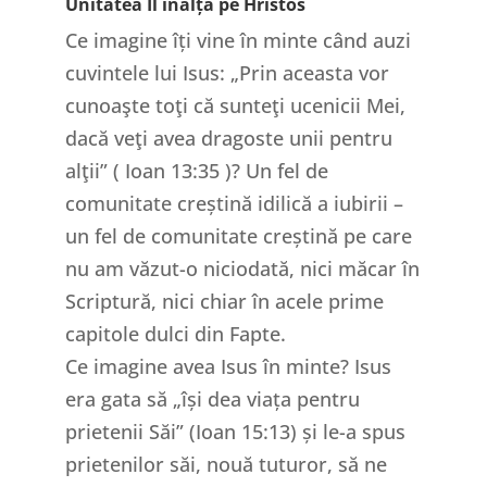
Unitatea Îl înalță pe Hristos
Ce imagine îți vine în minte când auzi
cuvintele lui Isus: „Prin aceasta vor
cunoaşte toţi că sunteţi ucenicii Mei,
dacă veţi avea dragoste unii pentru
alţii” ( Ioan 13:35 )? Un fel de
comunitate creștină idilică a iubirii –
un fel de comunitate creștină pe care
nu am văzut-o niciodată, nici măcar în
Scriptură, nici chiar în acele prime
capitole dulci din Fapte.
Ce imagine avea Isus în minte? Isus
era gata să „își dea viața pentru
prietenii Săi” (Ioan 15:13) și le-a spus
prietenilor săi, nouă tuturor, să ne