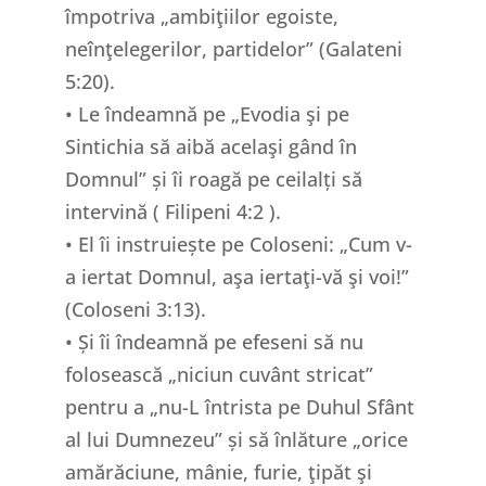
împotriva „ambiţiilor egoiste,
neînţelegerilor, partidelor” (Galateni
5:20).
• Le îndeamnă pe „Evodia şi pe
Sintichia să aibă acelaşi gând în
Domnul” și îi roagă pe ceilalți să
intervină ( Filipeni 4:2 ).
• El îi instruiește pe Coloseni: „Cum v-
a iertat Domnul, aşa iertaţi-vă şi voi!”
(Coloseni 3:13).
• Și îi îndeamnă pe efeseni să nu
folosească „niciun cuvânt stricat”
pentru a „nu-L întrista pe Duhul Sfânt
al lui Dumnezeu” și să înlăture „orice
amărăciune, mânie, furie, ţipăt şi