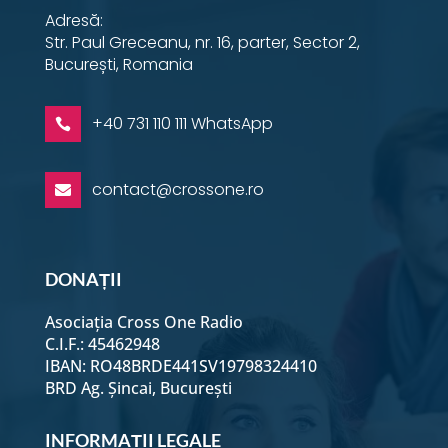
Adresă:
Str. Paul Greceanu, nr. 16, parter, Sector 2,
București, Romania
+40 731 110 111 WhatsApp

contact@crossone.ro

DONAȚII
Asociația Cross One Radio
C.I.F.: 45462948
IBAN: RO48BRDE441SV19798324410
BRD Ag. Șincai, București
INFORMAȚII LEGALE