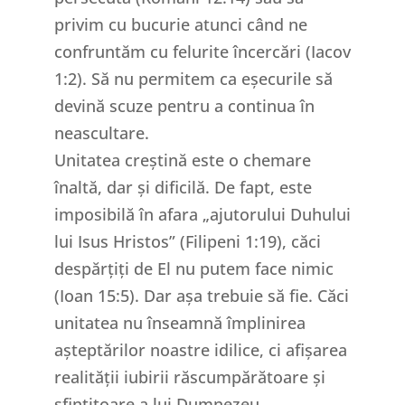
privim cu bucurie atunci când ne
confruntăm cu felurite încercări (Iacov
1:2). Să nu permitem ca eșecurile să
devină scuze pentru a continua în
neascultare.
Unitatea creștină este o chemare
înaltă, dar și dificilă. De fapt, este
imposibilă în afara „ajutorului Duhului
lui Isus Hristos” (Filipeni 1:19), căci
despărțiți de El nu putem face nimic
(Ioan 15:5). Dar așa trebuie să fie. Căci
unitatea nu înseamnă împlinirea
așteptărilor noastre idilice, ci afișarea
realității iubirii răscumpărătoare și
sfințitoare a lui Dumnezeu.