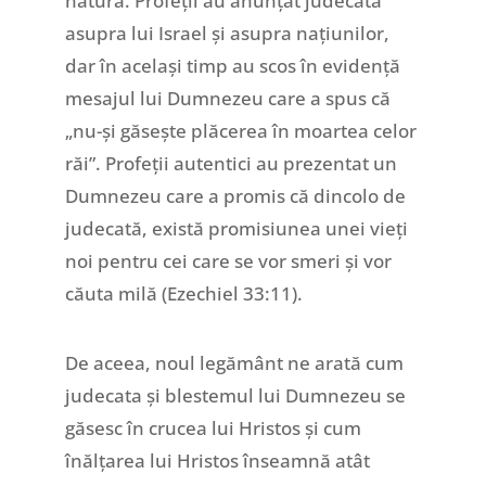
natură. Profeții au anunțat judecata
asupra lui Israel și asupra națiunilor,
dar în același timp au scos în evidență
mesajul lui Dumnezeu care a spus că
„nu-și găsește plăcerea în moartea celor
răi”. Profeții autentici au prezentat un
Dumnezeu care a promis că dincolo de
judecată, există promisiunea unei vieți
noi pentru cei care se vor smeri și vor
căuta milă (Ezechiel 33:11).
De aceea, noul legământ ne arată cum
judecata și blestemul lui Dumnezeu se
găsesc în crucea lui Hristos și cum
înălțarea lui Hristos înseamnă atât