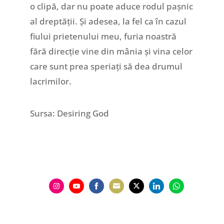
o clipă, dar nu poate aduce rodul pașnic
al dreptății. Și adesea, la fel ca în cazul
fiului prietenului meu, furia noastră
fără direcție vine din mânia și vina celor
care sunt prea speriați să dea drumul
lacrimilor.
Sursa: Desiring God
Share
Share
Share
Share
Share
Share
Share
on
on
on
on
on
on
on