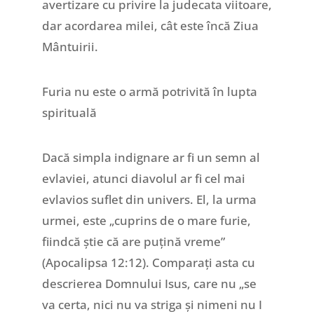
avertizare cu privire la judecata viitoare,
dar acordarea milei, cât este încă Ziua
Mântuirii.
Furia nu este o armă potrivită în lupta
spirituală
Dacă simpla indignare ar fi un semn al
evlaviei, atunci diavolul ar fi cel mai
evlavios suflet din univers. El, la urma
urmei, este „cuprins de o mare furie,
fiindcă știe că are puțină vreme”
(Apocalipsa 12:12). Comparați asta cu
descrierea Domnului Isus, care nu „se
va certa, nici nu va striga și nimeni nu I