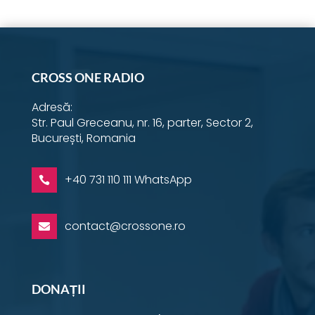
Instagram
YouTube
Facebook
Email
Twitter
LinkedIn
WhatsApp
CROSS ONE RADIO
Adresă:
Str. Paul Greceanu, nr. 16, parter, Sector 2,
București, Romania
+40 731 110 111 WhatsApp

contact@crossone.ro

DONAȚII