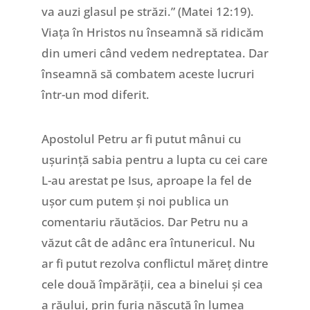
va auzi glasul pe străzi.” (Matei 12:19).
Viața în Hristos nu înseamnă să ridicăm
din umeri când vedem nedreptatea. Dar
înseamnă să combatem aceste lucruri
într-un mod diferit.
Apostolul Petru ar fi putut mânui cu
ușurință sabia pentru a lupta cu cei care
L-au arestat pe Isus, aproape la fel de
ușor cum putem și noi publica un
comentariu răutăcios. Dar Petru nu a
văzut cât de adânc era întunericul. Nu
ar fi putut rezolva conflictul măreț dintre
cele două împărății, cea a binelui și cea
a răului, prin furia născută în lumea