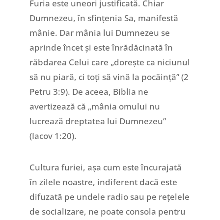
Furia este uneori justificată. Chiar
Dumnezeu, în sfințenia Sa, manifestă
mânie. Dar mânia lui Dumnezeu se
aprinde încet și este înrădăcinată în
răbdarea Celui care „dorește ca niciunul
să nu piară, ci toți să vină la pocăință” (2
Petru 3:9). De aceea, Biblia ne
avertizează că „mânia omului nu
lucrează dreptatea lui Dumnezeu”
(Iacov 1:20).
Cultura furiei, așa cum este încurajată
în zilele noastre, indiferent dacă este
difuzată pe undele radio sau pe rețelele
de socializare, ne poate consola pentru