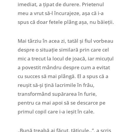
imediat, a țipat de durere. Prietenul
meu a vrut să-l încurajeze, așa că i-a
spus că doar fetele plâng așa, nu băieții.
Mai târziu în acea zi, tatăl și fiul vorbeau
despre o situație similară prin care cel
mic a trecut la locul de joacă, iar micuțul
a povestit mândru despre cum a evitat
cu succes să mai plângă. El a spus că a
reușit să-și țină lacrimile în frâu,
transformând supărarea în furie,
pentru ca mai apoi să se descarce pe
primul copil care i-a ieșit în cale.
„Bună treabă ai făcut, tăticule..”, a scris