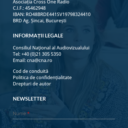
Asociația Cross One Radio
C.I.F.: 45462948
IBAN: RO48BRDE441SV19798324410
BRD Ag. Șincai, București
INFORMAȚII LEGALE
Consiliul Naţional al Audiovizualului
Tel: +40 (0)21 305 5350
Email:
cna@cna.ro
Cod de conduită
Politica de confidențialitate
Drepturi de autor
NEWSLETTER
Nume
*