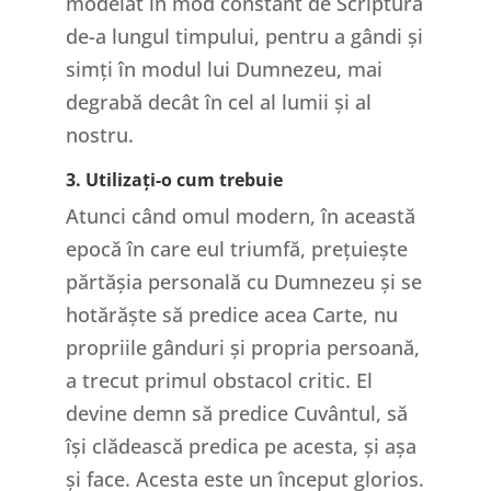
modelat în mod constant de Scriptură
de-a lungul timpului, pentru a gândi și
simți în modul lui Dumnezeu, mai
degrabă decât în cel al lumii și al
nostru.
3. Utilizați-o cum trebuie
Atunci când omul modern, în această
epocă în care eul triumfă, prețuiește
părtășia personală cu Dumnezeu și se
hotărăște să predice acea Carte, nu
propriile gânduri și propria persoană,
a trecut primul obstacol critic. El
devine demn să predice Cuvântul, să
își clădească predica pe acesta, și așa
și face. Acesta este un început glorios.