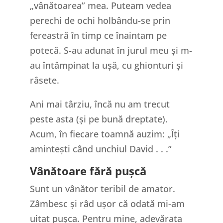
„vânătoarea” mea. Puteam vedea
perechi de ochi holbându-se prin
fereastră în timp ce înaintam pe
potecă. S-au adunat în jurul meu și m-
au întâmpinat la ușă, cu ghionturi și
râsete.
Ani mai târziu, încă nu am trecut
peste asta (și pe bună dreptate).
Acum, în fiecare toamnă auzim: „Îți
amintești când unchiul David . . .”
Vânătoare fără pușcă
Sunt un vânător teribil de amator.
Zâmbesc și râd ușor că odată mi-am
uitat pușca. Pentru mine, adevărata