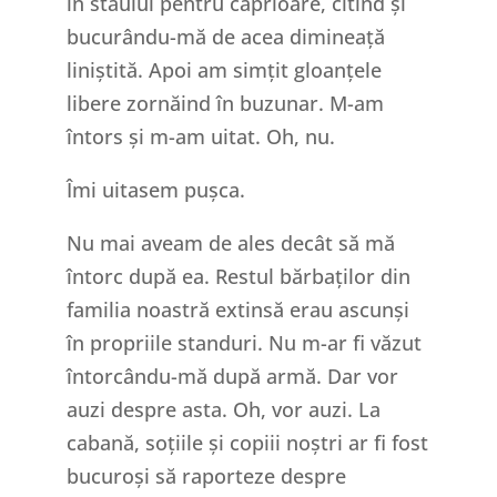
în staulul pentru căprioare, citind și
bucurându-mă de acea dimineață
liniștită. Apoi am simțit gloanțele
libere zornăind în buzunar. M-am
întors și m-am uitat. Oh, nu.
Îmi uitasem pușca.
Nu mai aveam de ales decât să mă
întorc după ea. Restul bărbaților din
familia noastră extinsă erau ascunși
în propriile standuri. Nu m-ar fi văzut
întorcându-mă după armă. Dar vor
auzi despre asta. Oh, vor auzi. La
cabană, soțiile și copiii noștri ar fi fost
bucuroși să raporteze despre