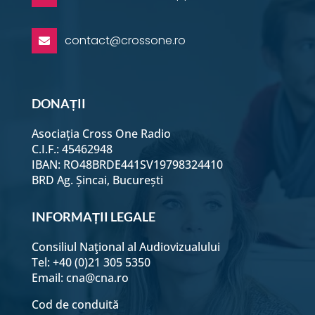
contact@crossone.ro

DONAȚII
Asociația Cross One Radio
C.I.F.: 45462948
IBAN: RO48BRDE441SV19798324410
BRD Ag. Șincai, București
INFORMAȚII LEGALE
Consiliul Naţional al Audiovizualului
Tel: +40 (0)21 305 5350
Email:
cna@cna.ro
Cod de conduită