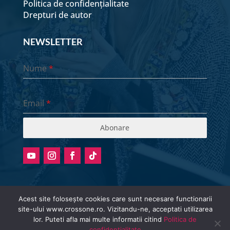
Politica de confidențialitate
Drepturi de autor
NEWSLETTER
Nume
*
Email
*
Abonare
Acest site folosește cookies care sunt necesare functionarii
site-ului www.crossone.ro. Vizitandu-ne, acceptati utilizarea
Radio stream metadata in not available.
lor. Puteti afla mai multe informatii citind
Politica de
© Cross One Radio 2026 | All Rights
confidentialitate