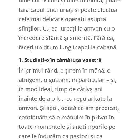
bine cunoscută și bine mânuită, poate
tăia capul unui uriaș și poate efectua
cele mai delicate operații asupra
sfinților. Cu ea, urcați la amvon cu o
încredere sfântă și smerită. Fără ea,
faceți un drum lung înapoi la cabană.
1. Studiați-o în cămăruța voastră
În primul rând, o ținem în mână, o
atingem, o gustăm, în particular – și,
în mod ideal, timp de câțiva ani
înainte de a o lua cu regularitate la
amvon. Și apoi, odată ce am predicat,
continuăm să o mânuim în privat în
toate momentele și anotimpurile pe
care le îndurăm ca pastori și ca