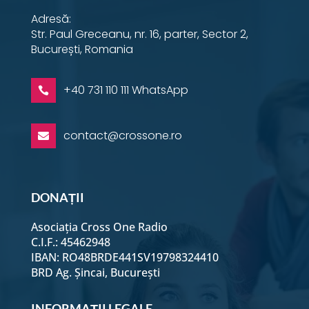
Adresă:
Str. Paul Greceanu, nr. 16, parter, Sector 2,
București, Romania
+40 731 110 111 WhatsApp

contact@crossone.ro

DONAȚII
Asociația Cross One Radio
C.I.F.: 45462948
IBAN: RO48BRDE441SV19798324410
BRD Ag. Șincai, București
INFORMAȚII LEGALE