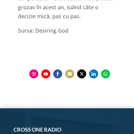
grozav în acest an, luând câte o
decizie mică, pas cu pas.
Sursa: Desiring God
Share
Share
Share
Share
Share
Share
Share
on
on
on
on
on
on
on
Instagram
YouTube
Facebook
Email
Twitter
LinkedIn
WhatsApp
CROSS ONE RADIO