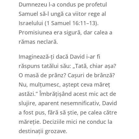
Dumnezeu l-a condus pe profetul
Samuel să-l ungă ca viitor rege al
Israelului (1 Samuel 16:11–13).
Promisiunea era sigură, dar calea a
rămas neclară.
Imaginează-ți dacă David i-ar fi
răspuns tatălui său: „Tată, chiar așa?
O masă de prânz? Cașuri de brânză?
Nu, mulțumesc, aștept ceva măreț
astăzi.” Îmbrățișând acest mic act de
slujire, aparent nesemnificativ, David
a fost pus, fără să știe, pe calea către
măreție. Deciziile mici ne conduc la
destinații grozave.