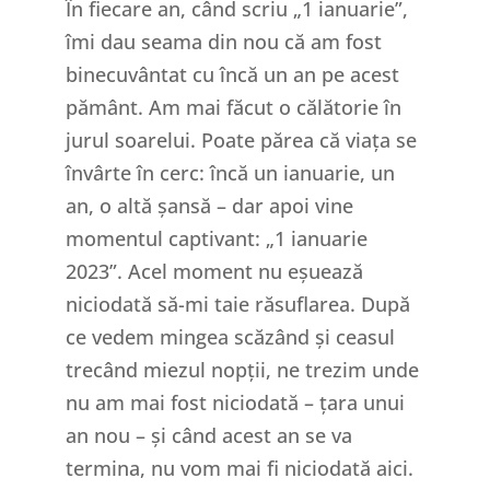
În fiecare an, când scriu „1 ianuarie”,
îmi dau seama din nou că am fost
binecuvântat cu încă un an pe acest
pământ. Am mai făcut o călătorie în
jurul soarelui. Poate părea că viața se
învârte în cerc: încă un ianuarie, un
an, o altă șansă – dar apoi vine
momentul captivant: „1 ianuarie
2023”. Acel moment nu eșuează
niciodată să-mi taie răsuflarea. După
ce vedem mingea scăzând și ceasul
trecând miezul nopții, ne trezim unde
nu am mai fost niciodată – țara unui
an nou – și când acest an se va
termina, nu vom mai fi niciodată aici.