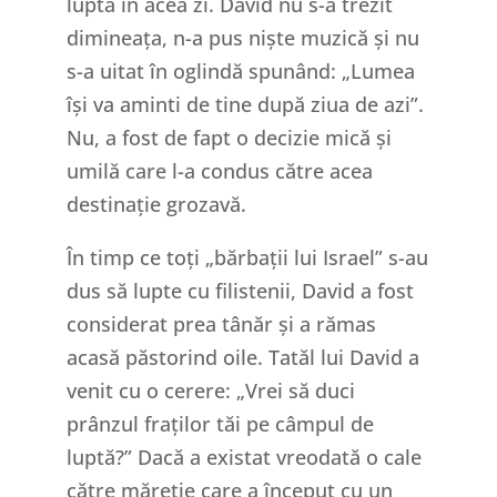
luptă în acea zi. David nu s-a trezit
dimineața, n-a pus niște muzică și nu
s-a uitat în oglindă spunând: „Lumea
își va aminti de tine după ziua de azi”.
Nu, a fost de fapt o decizie mică și
umilă care l-a condus către acea
destinație grozavă.
În timp ce toți „bărbații lui Israel” s-au
dus să lupte cu filistenii, David a fost
considerat prea tânăr și a rămas
acasă păstorind oile. Tatăl lui David a
venit cu o cerere: „Vrei să duci
prânzul fraților tăi pe câmpul de
luptă?” Dacă a existat vreodată o cale
către măreție care a început cu un