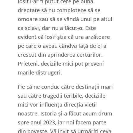
Iosif i-ar fi putut cere pe bună
dreptate să nu comploteze să se
omoare sau să se vândă unul pe altul
ca sclavi, dar nu a făcut-o. Este
evident că Iosif știa că ura arzătoare
pe care o aveau cândva față de el a
crescut din aprinderea certurilor.
Prieteni, deciziile mici pot preveni
marile distrugeri.
Fie că ne conduc către destinații mari
sau către tragedii teribile, deciziile
mici vor influența direcția vieții
noastre. Istoria și-a făcut acum drum
spre anul 2023, iar noi facem parte
din poveste. Vă invit să urmăriți ceva