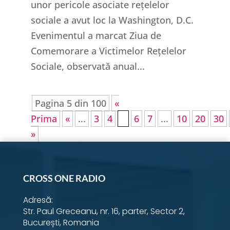
unor pericole asociate rețelelor
sociale a avut loc la Washington, D.C.
Evenimentul a marcat Ziua de
Comemorare a Victimelor Rețelelor
Sociale, observată anual...
Pagina 5 din 100
«
Prima
«
...
3
4
5
6
7
...
10
20
30
»
CROSS ONE RADIO
Adresă:
Str. Paul Greceanu, nr. 16, parter, Sector 2,
București, Romania