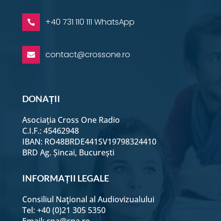
+40 731 110 111 WhatsApp

contact@crossone.ro

DONAȚII
Asociația Cross One Radio
C.I.F.: 45462948
IBAN: RO48BRDE441SV19798324410
BRD Ag. Șincai, București
INFORMAȚII LEGALE
Consiliul Naţional al Audiovizualului
Tel: +40 (0)21 305 5350