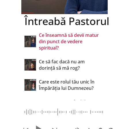
Întreabă Pastorul
Ce înseamnă să devii matur
din punct de vedere
spiritual?
Ce să fac dacă nu am
dorință să mă rog?
Care este rolul tău unic în
Împărăția lui Dumnezeu?
Ne cutremură gândul că
acel copil este Dumnezeu
întrupat?
Despre ce ar trebui să