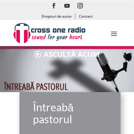
Drepturi de autor
Contact
ASCULTĂ ACUM
Întreabă
pastorul