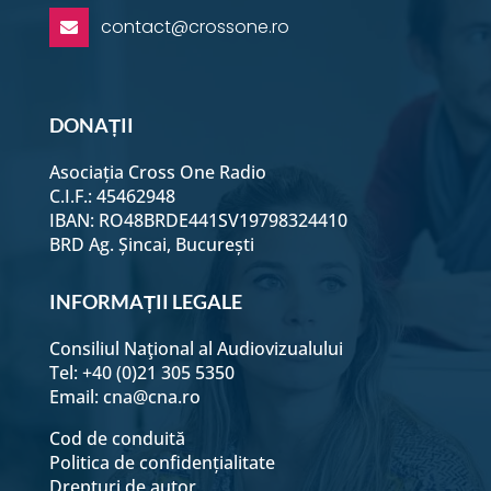
contact@crossone.ro

Ce dă sens vieții?
Este în regulă să mă
DONAȚII
împrietenesc cu un băiat
imatur spiritual?
Asociația Cross One Radio
C.I.F.: 45462948
Dacă nu L-am văzut pe
IBAN: RO48BRDE441SV19798324410
Dumnezeu, cum aș putea
BRD Ag. Șincai, București
să cred că El există?
INFORMAȚII LEGALE
Cum îmi dau seama dacă
sunt mântuit?
Consiliul Naţional al Audiovizualului
Tel: +40 (0)21 305 5350
Email:
cna@cna.ro
Cod de conduită
Politica de confidențialitate
Drepturi de autor