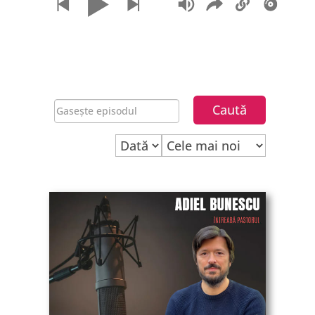
vorbim la întâlnirile de
sărbători?
Cum să ne întoarcem la
esența sărbătorii de
Crăciun?
Ce spune Biblia despre
nașterea lui Isus?
Cum să redescopăr Biblia
de fiecare dată?
Diferența dintre
cunoaștere teologică și
maturizare spirituală
Care este rolul femeii în
lucrarea creștină?