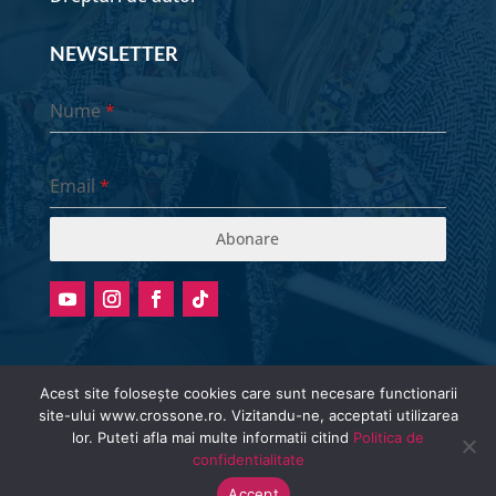
NEWSLETTER
Nume
*
Email
*
Abonare
Acest site folosește cookies care sunt necesare functionarii
site-ului www.crossone.ro. Vizitandu-ne, acceptati utilizarea
Radio station is currently offline.
lor. Puteti afla mai multe informatii citind
Politica de
© Cross One Radio 2026 | All Rights
confidentialitate
Reserved.
Accept