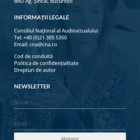
BRD Ag. Șincai, București
19 Iulie - Seara
INFORMAȚII LEGALE
Consiliul Naţional al Audiovizualului
20 Iulie - Dimineața
Tel: +40 (0)21 305 5350
Email:
cna@cna.ro
20 Iulie - Seara
Cod de conduită
Politica de confidențialitate
Drepturi de autor
21 Iulie - Dimineața
NEWSLETTER
21 Iulie - Seara
Nume
*
22 Iulie - Dimineața
Email
*
22 Iulie - Seara
Abonare