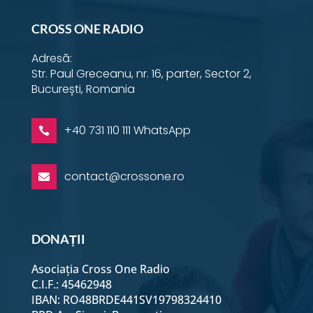
16 Iulie - Dimineața
CROSS ONE RADIO
Adresă:
16 Iulie - Seara
Str. Paul Greceanu, nr. 16, parter, Sector 2,
București, Romania
17 Iulie - Dimineața
+40 731 110 111 WhatsApp

17 Iulie - Seara
contact@crossone.ro

18 Iulie - Dimineața
DONAȚII
18 Iulie - Seara
Asociația Cross One Radio
C.I.F.: 45462948
19 Iulie - Dimineața
IBAN: RO48BRDE441SV19798324410