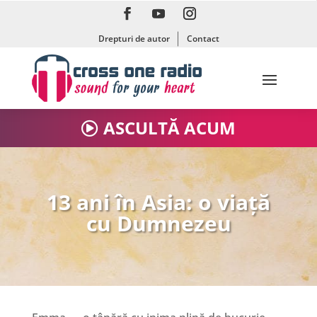
Drepturi de autor
Contact
ASCULTĂ ACUM
13 ani în Asia: o viață
cu Dumnezeu