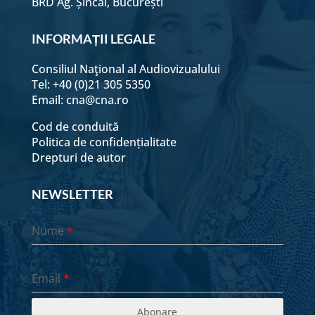
BRD Ag. Șincai, București
INFORMAȚII LEGALE
Consiliul Naţional al Audiovizualului
Tel: +40 (0)21 305 5350
Email:
cna@cna.ro
Cod de conduită
Politica de confidențialitate
Drepturi de autor
NEWSLETTER
Nume
*
Email
*
Abonare