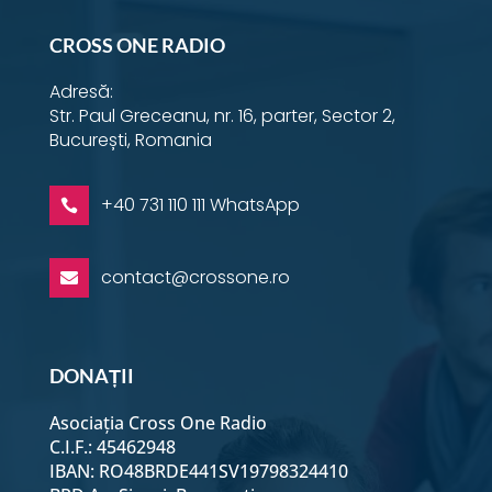
CROSS ONE RADIO
Adresă:
Str. Paul Greceanu, nr. 16, parter, Sector 2,
București, Romania
+40 731 110 111 WhatsApp

contact@crossone.ro

DONAȚII
Asociația Cross One Radio
C.I.F.: 45462948
IBAN: RO48BRDE441SV19798324410