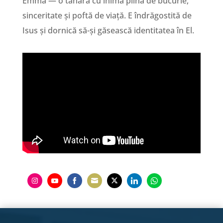
Emma — o tânără cu inima plină de bucurie,
sinceritate și poftă de viață. E îndrăgostită de
Isus și dornică să-și găsească identitatea în El.
Share
Share
Share
Share
Share
Share
Share
on
on
on
on
on
on
on
Instagram
YouTube
Facebook
Email
Twitter
LinkedIn
WhatsApp