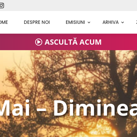
27 Martie - Seara
OME
DESPRE NOI
EMISIUNI
ARHIVA
28 Martie - Dimineața
ASCULTĂ ACUM
28 Martie - Seara
29 Martie - Dimineața
29 Martie - Seara
Mai – Dimine
30 Martie - Dimineața
30 Martie - Seara