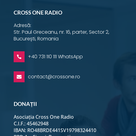
25 Iunie - Dimineața
CROSS ONE RADIO
Adresă:
25 Iunie - Seara
Str. Paul Greceanu, nr. 16, parter, Sector 2,
București, Romania
26 Iunie - Dimineața
+40 731 110 111 WhatsApp

26 Iunie - Seara
contact@crossone.ro

27 Iunie - Dimineața
DONAȚII
27 Iunie - Seara
Asociația Cross One Radio
C.I.F.: 45462948
28 Iunie - Dimineața
IBAN: RO48BRDE441SV19798324410