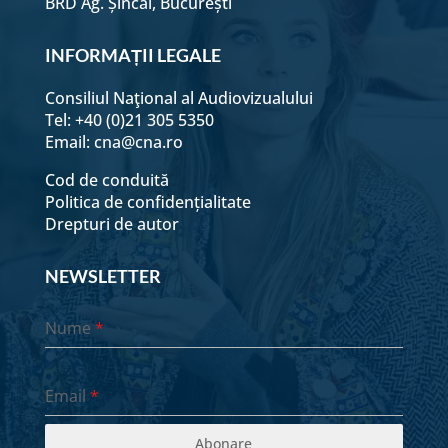
BRD Ag. Șincai, București
28 Iunie - Seara
INFORMAȚII LEGALE
Consiliul Naţional al Audiovizualului
29 Iunie - Dimineața
Tel: +40 (0)21 305 5350
Email:
cna@cna.ro
29 Iunie - Seara
Cod de conduită
Politica de confidențialitate
Drepturi de autor
30 Iunie - Dimineața
NEWSLETTER
30 Iunie - Seara
Nume
*
1 Iulie - Dimineața
Email
*
01 Iulie - Seara
Abonare