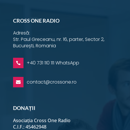
Instagram
YouTube
Facebook
Email
Twitter
LinkedIn
WhatsApp
28 Ianuarie - Dimineața
CROSS ONE RADIO
Adresă:
28 ianuarie - Seara
Str. Paul Greceanu, nr. 16, parter, Sector 2,
București, Romania
29 Ianuarie - Dimineața
+40 731 110 111 WhatsApp

29 ianuarie - Seara
contact@crossone.ro

30 Ianuarie - Dimineața
DONAȚII
30 ianuarie - Seara
Asociația Cross One Radio
C.I.F.: 45462948
31 ianuarie - Dimineața