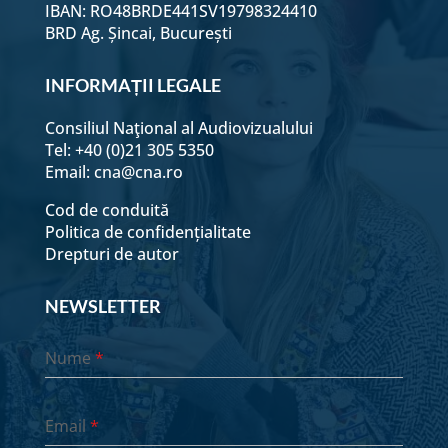
IBAN: RO48BRDE441SV19798324410
BRD Ag. Șincai, București
31 ianuarie - Seara
INFORMAȚII LEGALE
Consiliul Naţional al Audiovizualului
1 Februarie - Dimineața
Tel: +40 (0)21 305 5350
Email:
cna@cna.ro
1 Februarie - Seara
Cod de conduită
Politica de confidențialitate
Drepturi de autor
2 Februarie - Dimineața
NEWSLETTER
2 Februarie - Seara
Nume
*
3 Februarie - Dimineața
Email
*