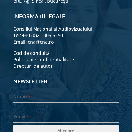
BRD Ag. Șincai, București
1 Mai - Seara
INFORMAȚII LEGALE
Consiliul Naţional al Audiovizualului
2 Mai - Dimineața
Tel: +40 (0)21 305 5350
Email:
cna@cna.ro
2 Mai - Seara
Cod de conduită
Politica de confidențialitate
Drepturi de autor
3 Mai - Dimineața
NEWSLETTER
3 Mai - Seara
Nume
*
4 Mai - Dimineața
Email
*
4 Mai - Seara
Abonare