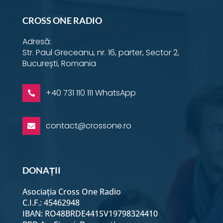
29 Martie - Dimineața
CROSS ONE RADIO
Adresă:
29 Martie - Seara
Str. Paul Greceanu, nr. 16, parter, Sector 2,
București, Romania
30 Martie - Dimineața
+40 731 110 111 WhatsApp

30 Martie - Seara
contact@crossone.ro

31 Martie - Dimineața
DONAȚII
31 Martie - Seara
Asociația Cross One Radio
C.I.F.: 45462948
1 Mai - Dimineața
IBAN: RO48BRDE441SV19798324410