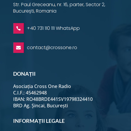
Str. Paul Greceanu, nr. 16, parter, Sector 2,
București, Romania
+40 731 110 111 WhatsApp

contact@crossone.ro

DONAȚII
Asociația Cross One Radio
C.I.F.: 45462948
IBAN: RO48BRDE441SV19798324410
BRD Ag. Șincai, București
INFORMAȚII LEGALE