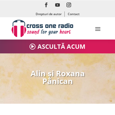
Drepturi de autor
Contact
ASCULTĂ ACUM
Alin și Roxana
Pănican