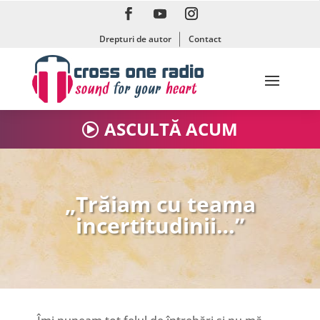
Drepturi de autor
Contact
ASCULTĂ ACUM
„Trăiam cu teama
incertitudinii…”