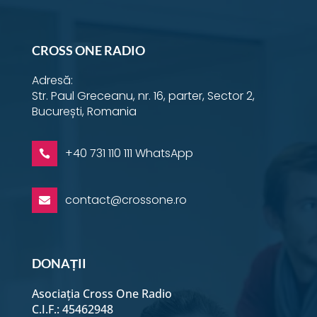
Instagram
YouTube
Facebook
Email
Twitter
LinkedIn
WhatsApp
CROSS ONE RADIO
Adresă:
Str. Paul Greceanu, nr. 16, parter, Sector 2,
București, Romania
+40 731 110 111 WhatsApp

contact@crossone.ro

DONAȚII
Asociația Cross One Radio
C.I.F.: 45462948