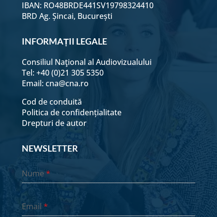
IBAN: RO48BRDE441SV19798324410
BRD Ag. Șincai, București
INFORMAȚII LEGALE
Consiliul Naţional al Audiovizualului
Tel: +40 (0)21 305 5350
Email:
cna@cna.ro
Cod de conduită
Politica de confidențialitate
Drepturi de autor
NEWSLETTER
Nume
*
Email
*