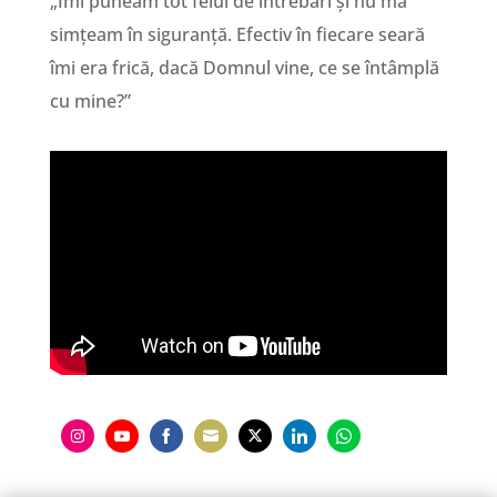
„Îmi puneam tot felul de întrebări și nu mă
simțeam în siguranță. Efectiv în fiecare seară
îmi era frică, dacă Domnul vine, ce se întâmplă
cu mine?”
Share
Share
Share
Share
Share
Share
Share
on
on
on
on
on
on
on