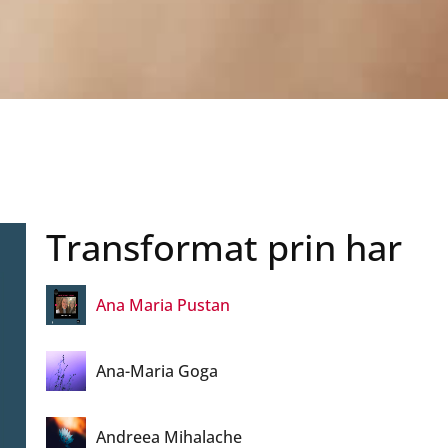
Alex Urmează
Alexandrina Nisipeanu
Alina Silion
Transformat prin har
Ana Dragomirescu
Ana Maria Pustan
Ana-Maria Goga
Andreea Mihalache