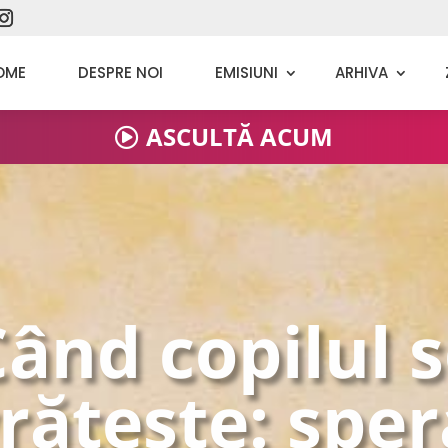
OME
DESPRE NOI
EMISIUNI
ARHIVA
ASCULTĂ ACUM
ând copilul 
rătește: spe