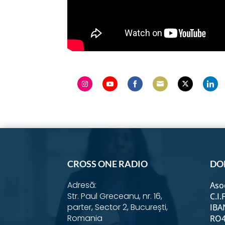
Share
Share
Share
Share
Share
Shar
on
on
on
on
on
on
Instagram
YouTube
Facebook
Email
Twitter
Link
CROSS ONE RADIO
DO
Adresă:
Aso
Str. Paul Greceanu, nr. 16,
C.I.
parter, Sector 2, București,
IBA
Romania
RO4