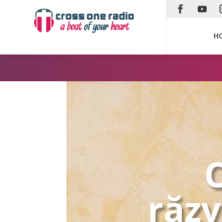
H
C
răzv