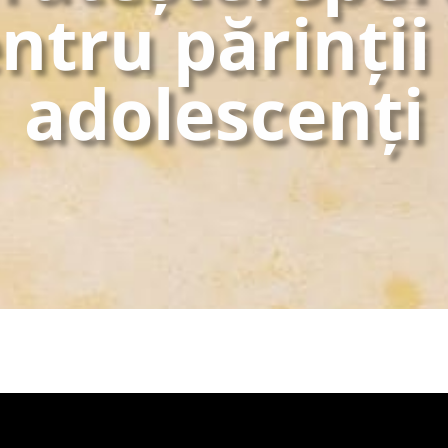
ntru părinții
adolescenți