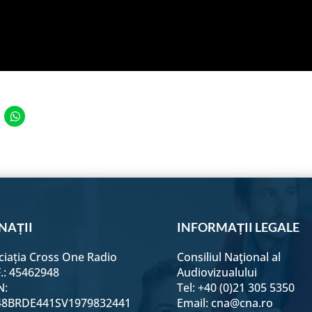
e
Share
on
edIn
WhatsApp
NAȚII
INFORMAȚII LEGALE
ciația Cross One Radio
Consiliul Naţional al
F.: 45462948
Audiovizualului
N:
Tel: +40 (0)21 305 5350
8BRDE441SV1979832441
Email:
cna@cna.ro