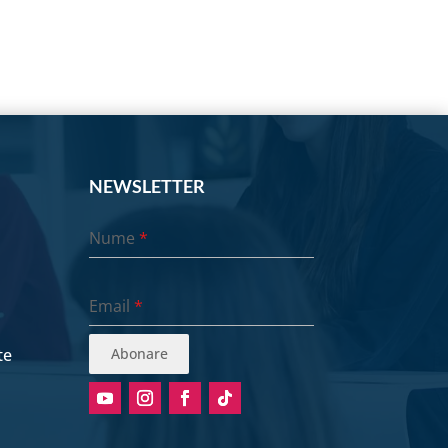
NEWSLETTER
Nume
*
Email
*
te
Abonare