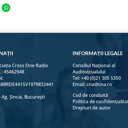
e
Share
on
edIn
WhatsApp
NAȚII
INFORMAȚII LEGALE
ciația Cross One Radio
Consiliul Naţional al
F.: 45462948
Audiovizualului
N:
Tel: +40 (0)21 305 5350
8BRDE441SV1979832441
Email:
cna@cna.ro
Cod de conduită
Ag. Șincai, București
Politica de confidențialita
Drepturi de autor