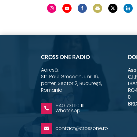
Share
Share
Share
Share
Share
Shar
on
on
on
on
on
on
Instagram
YouTube
Facebook
Email
Twitter
Link
CROSS ONE RADIO
DO
Adresă:
Aso
Str. Paul Greceanu, nr. 16,
C.I.
parter, Sector 2, București,
IBA
Romania
RO4
0
BRD 
+40 731 110 111

WhatsApp
contact@crossone.ro
