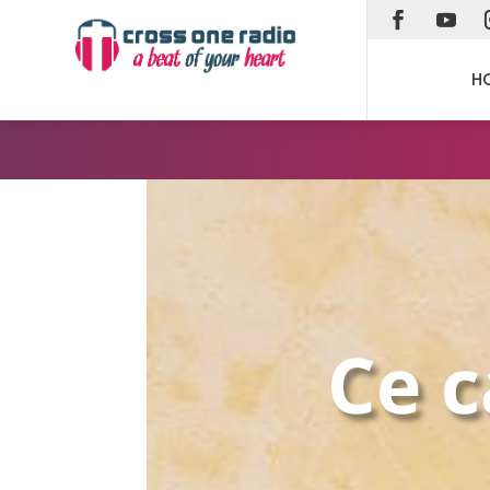
H
Ce c