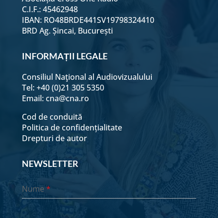
C.I.F.: 45462948
altă religie?
IBAN: RO48BRDE441SV19798324410
BRD Ag. Șincai, București
Este Isus singura cale spre
Dumnezeu?
INFORMAȚII LEGALE
Cum să-și petreacă timpul
Consiliul Naţional al Audiovizualului
un creștin?
Tel: +40 (0)21 305 5350
Email:
cna@cna.ro
Ce sărbătoresc de Paște cei
ce nu cred?
Cod de conduită
Politica de confidențialitate
De ce a acceptat Isus voia
Drepturi de autor
Tatălui?
NEWSLETTER
Iepuraș sau Hristos?
Nume
*
De ce e crucea simbolul
creștinismului?