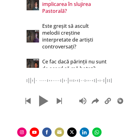
implicarea în slujirea
Pastorală?
Este greșit să ascult
melodii creștine
interpretate de artiști
controversați?
Ce fac dacă părinții nu sunt
de acord să mă botez?
Cum pot arăta dragoste
celor greu de iubit, fără a fi
ipocrit?
Cum putem să ne
gestionăm banii?
Cum îmi pot reabilita