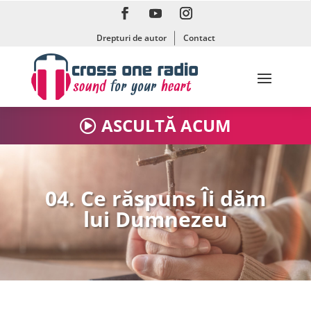
Drepturi de autor
Contact
ASCULTĂ ACUM
04. Ce răspuns Îi dăm
lui Dumnezeu