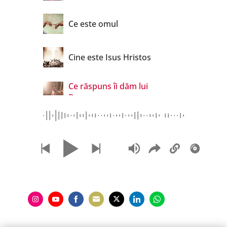
Ce este omul
Cine este Isus Hristos
Ce răspuns îi dăm lui
Dumnezeu
Share
Share
Share
Share
Share
Share
Share
on
on
on
on
on
on
on