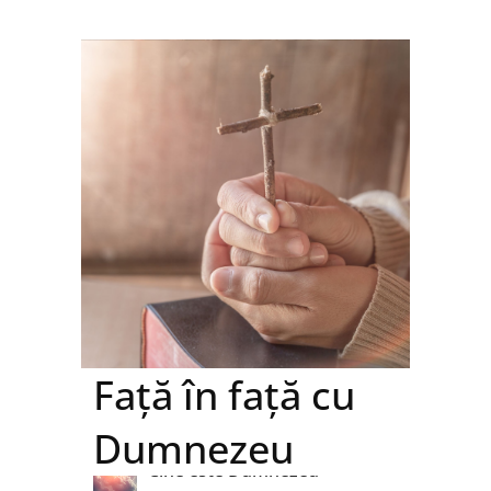
Față în față cu
Dumnezeu
Cine este Dumnezeu