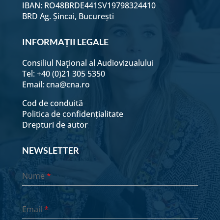
IBAN: RO48BRDE441SV19798324410
BRD Ag. Șincai, București
INFORMAȚII LEGALE
Consiliul Naţional al Audiovizualului
Tel: +40 (0)21 305 5350
Email:
cna@cna.ro
Cod de conduită
Politica de confidențialitate
Drepturi de autor
NEWSLETTER
Nume
*
Email
*