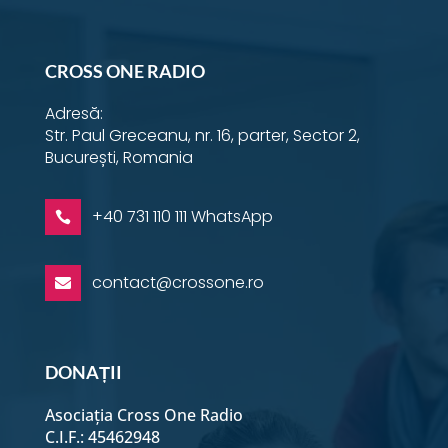
Instagram
YouTube
Facebook
Email
Twitter
LinkedIn
WhatsApp
CROSS ONE RADIO
Adresă:
Str. Paul Greceanu, nr. 16, parter, Sector 2,
București, Romania
+40 731 110 111 WhatsApp

contact@crossone.ro

DONAȚII
Asociația Cross One Radio
C.I.F.: 45462948