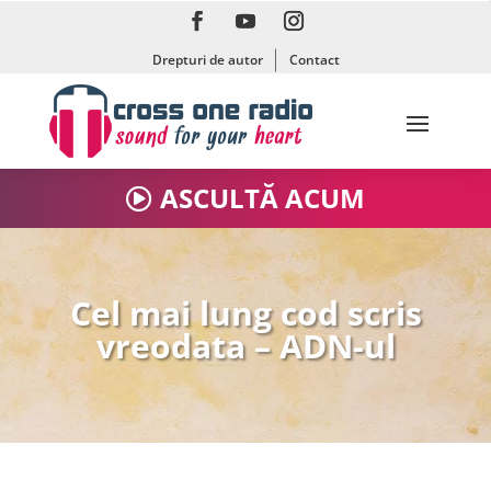
Drepturi de autor
Contact
ASCULTĂ ACUM
Cel mai lung cod scris
vreodata – ADN-ul