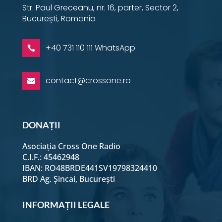
Str. Paul Greceanu, nr. 16, parter, Sector 2,
București, Romania
+40 731 110 111 WhatsApp

contact@crossone.ro

DONAȚII
Asociația Cross One Radio
C.I.F.: 45462948
IBAN: RO48BRDE441SV19798324410
BRD Ag. Șincai, București
INFORMAȚII LEGALE