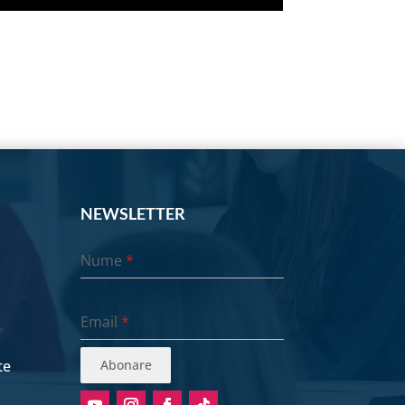
NEWSLETTER
Nume
*
Email
*
te
Abonare