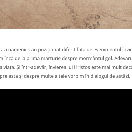
ăzi oamenii s-au poziționat diferit față de evenimentul învieri
lnim încă de la prima mărturie despre mormântul gol. Adevăr
a viața. Și într-adevăr, învierea lui Hristos este mai mult dec
spre asta și despre multe altele vorbim în dialogul de astăzi.