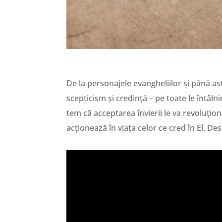
De la personajele evangheliilor și până ast
scepticism și credință – pe toate le întâ
tem că acceptarea învierii le va revoluțion
acționează în viața celor ce cred în El. De