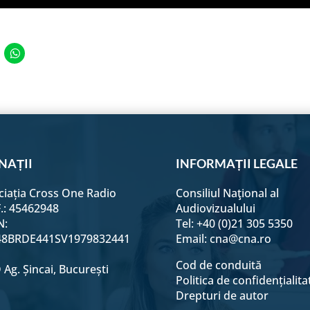
e
Share
on
edIn
WhatsApp
NAȚII
INFORMAȚII LEGALE
ciația Cross One Radio
Consiliul Naţional al
F.: 45462948
Audiovizualului
N:
Tel: +40 (0)21 305 5350
8BRDE441SV1979832441
Email:
cna@cna.ro
Cod de conduită
Ag. Șincai, București
Politica de confidențialita
Drepturi de autor