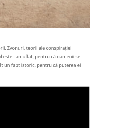
i. Zvonuri, teorii ale conspirației,
ul este camuflat, pentru că oamenii se
ât un fapt istoric, pentru că puterea ei