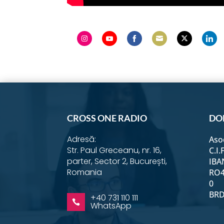
Share
Share
Share
Share
Share
Shar
on
on
on
on
on
on
Instagram
YouTube
Facebook
Email
Twitter
Link
CROSS ONE RADIO
DO
Adresă:
Aso
Str. Paul Greceanu, nr. 16,
C.I.
parter, Sector 2, București,
IBA
Romania
RO4
0
BRD 
+40 731 110 111

WhatsApp