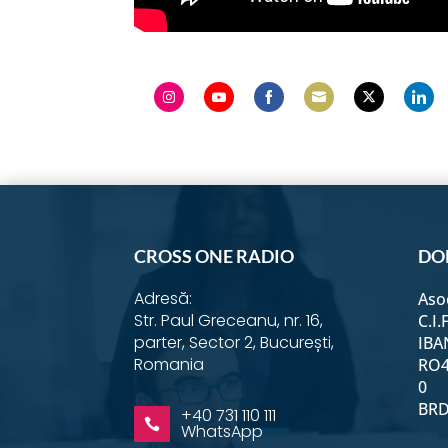
Share
Share
Share
Share
Share
Shar
on
on
on
on
on
on
Instagram
YouTube
Facebook
Email
Twitter
Link
CROSS ONE RADIO
DO
Adresă:
Aso
Str. Paul Greceanu, nr. 16,
C.I.
parter, Sector 2, București,
IBA
Romania
RO4
0
BRD 
+40 731 110 111

WhatsApp