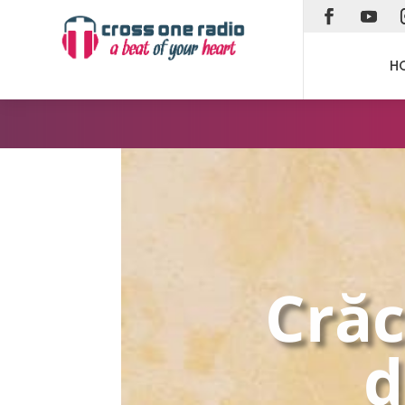
H
Crăc
d