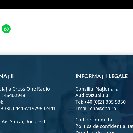
e
Share
on
edIn
WhatsApp
NAȚII
INFORMAȚII LEGALE
ciația Cross One Radio
Consiliul Naţional al
F.: 45462948
Audiovizualului
N:
Tel: +40 (0)21 305 5350
8BRDE441SV1979832441
Email:
cna@cna.ro
Cod de conduită
Ag. Șincai, București
Politica de confidențialita
Drepturi de autor