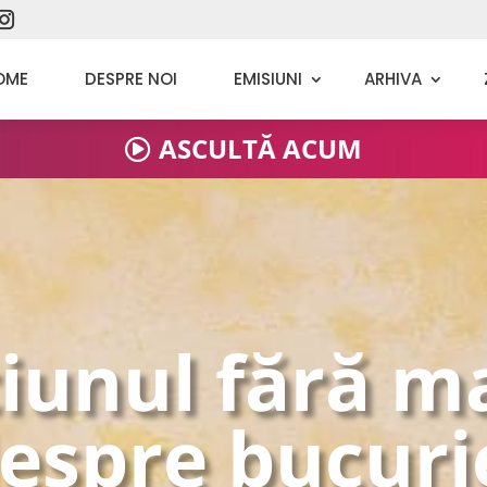
OME
DESPRE NOI
EMISIUNI
ARHIVA
ASCULTĂ ACUM
iunul fără m
espre bucuri