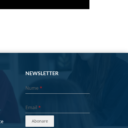
NEWSLETTER
Nume
*
Email
*
te
Abonare