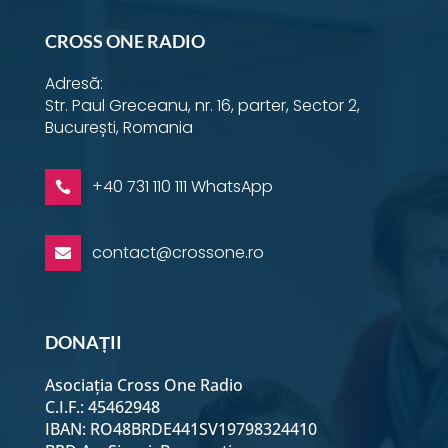
Emi Popa
CROSS ONE RADIO
Emma Boboc
Adresă:
Str. Paul Greceanu, nr. 16, parter, Sector 2,
București, Romania
George Luca
+40 731 110 111 WhatsApp

Georgiana Nitu - Partea 1
contact@crossone.ro

Georgiana Nitu - Partea a
2-a
Ilinca Simescu
DONAȚII
Asociația Cross One Radio
Larisa Badea
C.I.F.: 45462948
IBAN: RO48BRDE441SV19798324410