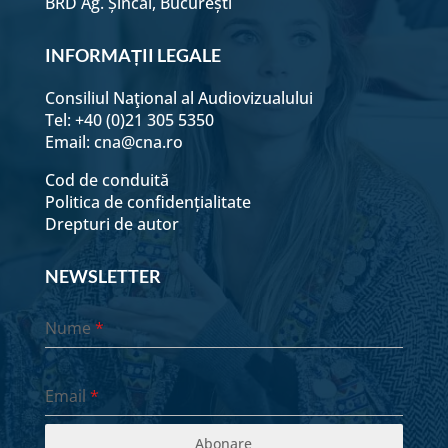
BRD Ag. Șincai, București
Larisa Ciuca
INFORMAȚII LEGALE
Liliana Musat
Consiliul Naţional al Audiovizualului
Tel: +40 (0)21 305 5350
Email:
cna@cna.ro
Luca Preda
Cod de conduită
Politica de confidențialitate
Lucian Roșu
Drepturi de autor
NEWSLETTER
Luiza Vasile
Nume
*
Mihaela Clejeneanu
Email
*
Miriam NItu
Abonare