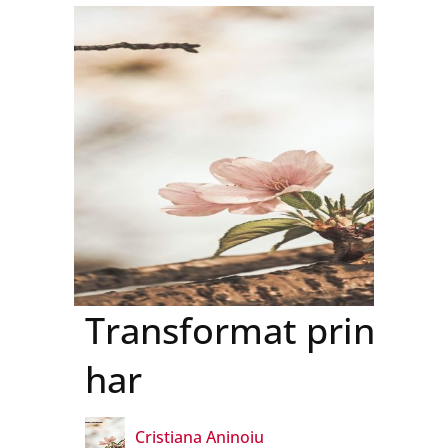
Andreea Peteu
BIanca Brutaru
Bogdan Tudor
Calin Simescu
Camelia Ciucă
Transformat prin
har
Carla Pascu
Cristiana Aninoiu