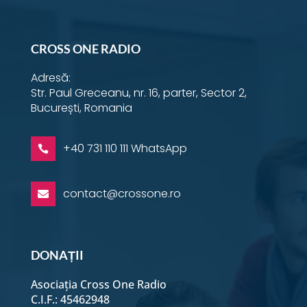
Instagram
YouTube
Facebook
Email
Twitter
LinkedIn
WhatsApp
CROSS ONE RADIO
Adresă:
Str. Paul Greceanu, nr. 16, parter, Sector 2,
București, Romania
+40 731 110 111 WhatsApp

contact@crossone.ro

DONAȚII
Asociația Cross One Radio
C.I.F.: 45462948