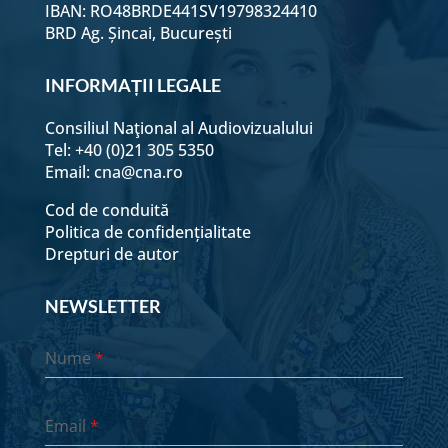
IBAN: RO48BRDE441SV19798324410
BRD Ag. Șincai, București
INFORMAȚII LEGALE
Consiliul Naţional al Audiovizualului
Tel: +40 (0)21 305 5350
Email:
cna@cna.ro
Cod de conduită
Politica de confidențialitate
Drepturi de autor
NEWSLETTER
Nume
*
Email
*