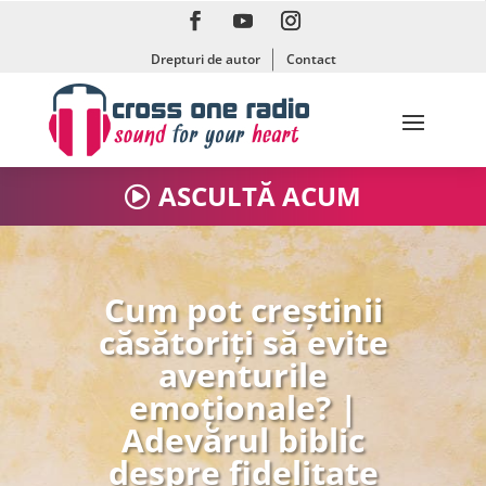
Drepturi de autor
Contact
ASCULTĂ ACUM
Cum pot creștinii
căsătoriți să evite
aventurile
emoționale? |
Adevărul biblic
despre fidelitate