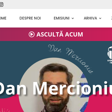
Dragoș Ștefănică
OME
DESPRE NOI
EMISIUNI
ARHIVA
Andreea Ștefănică
ASCULTĂ ACUM
Călin Simescu
Daniel Oanță
Oana Grigore
Dan Mercioni
Carolina Pîrvu
Georgiana Nițu