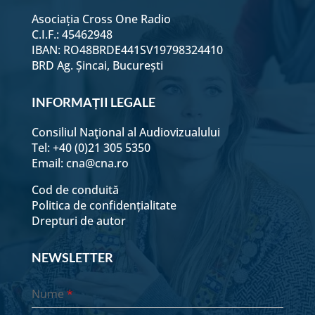
Asociația Cross One Radio
C.I.F.: 45462948
3 august
IBAN: RO48BRDE441SV19798324410
BRD Ag. Șincai, București
4 august
INFORMAȚII LEGALE
Consiliul Naţional al Audiovizualului
5 august
Tel: +40 (0)21 305 5350
Email:
cna@cna.ro
6 august
Cod de conduită
Politica de confidențialitate
Drepturi de autor
7 august
NEWSLETTER
8 august
Nume
*