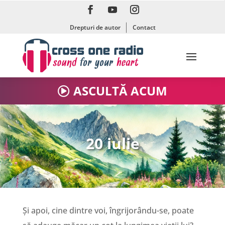
6 iulie
Drepturi de autor
Contact
7 iulie
8 iulie
ASCULTĂ ACUM
9 iulie
10 iulie
20 iulie
11 iulie
12 iulie
Și apoi, cine dintre voi, îngrijorându-se, poate