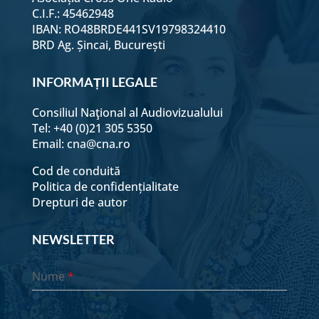
C.I.F.: 45462948
7 aprilie
IBAN: RO48BRDE441SV19798324410
BRD Ag. Șincai, București
8 aprilie
INFORMAȚII LEGALE
Consiliul Naţional al Audiovizualului
9 aprilie
Tel: +40 (0)21 305 5350
Email:
cna@cna.ro
10 aprilie
Cod de conduită
Politica de confidențialitate
Drepturi de autor
11 aprilie
NEWSLETTER
12 aprilie
Nume
*
13 aprilie