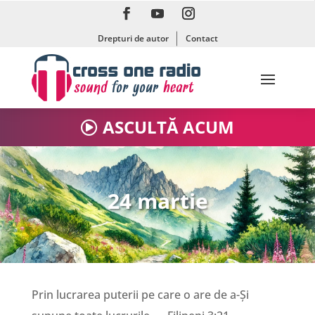
11 martie
Drepturi de autor
Contact
12 martie
13 martie
ASCULTĂ ACUM
14 martie
24 martie
15 martie
16 martie
Prin lucrarea puterii pe care o are de a-Și
17 martie