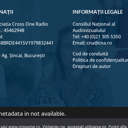
9 aprilie
NAȚII
INFORMAȚII LEGALE
ciația Cross One Radio
Consiliul Naţional al
10 aprilie
F.: 45462948
Audiovizualului
N:
Tel: +40 (0)21 305 5350
8BRDE441SV1979832441
Email:
cna@cna.ro
11 aprilie
Cod de conduită
Ag. Șincai, București
Politica de confidențialita
12 aprilie
Drepturi de autor
13 aprilie
14 aprilie
etadata in not available.
15 aprilie
© Cross One Radio 2026 | All Rights Reserved.
ului www.crossone.ro. Vizitandu-ne, acceptati utilizarea lor. Puteti afla 