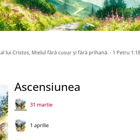
26 martie
27 martie
28 martie
l lui Cristos, Mielul fără cusur și fără prihană. - 1 Petru 1:1
29 martie
Ascensiunea
30 martie
31 martie
1 aprilie