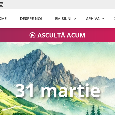
20 martie
OME
DESPRE NOI
EMISIUNI
ARHIVA
21 martie
ASCULTĂ ACUM
22 martie
23 martie
31 martie
24 martie
25 martie