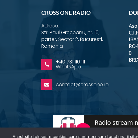
CROSS ONE RADIO
DO
Adresă:
Aso
Str. Paul Greceanu, nr. 16,
C.I.
parter, Sector 2, București,
IBA
Romania
RO4
0
BRD 
+40 731 110 111

WhatsApp
contact@crossone.ro

Radio stream m
Acest site folosește cookies care sunt necesare functionarii site-