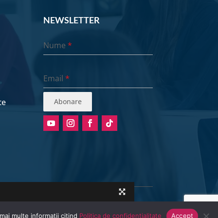
NEWSLETTER
Nume
*
Email
*
te
Abonare
mai multe informatii citind
Politica de confidentialitate
Accept