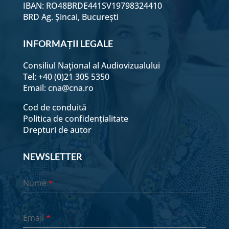
relația cu Dumnezeu?
IBAN: RO48BRDE441SV19798324410
BRD Ag. Șincai, București
Ce să fac daca am fost
dezamagită în relații?
INFORMAȚII LEGALE
Cum să discern vocea lui
Consiliul Naţional al Audiovizualului
Dumnezeu de imaginația
Tel: +40 (0)21 305 5350
mea?
Email:
cna@cna.ro
Cod de conduită
Cum pot primi călăuzirea
Politica de confidențialitate
lui Dumnezeu?
Drepturi de autor
Cum pot avea stima de
sine?
NEWSLETTER
Cum să înving păcatele
Nume
*
repetate?
Cum ar trebui să arăte
Email
*
relația mea cu oameni de