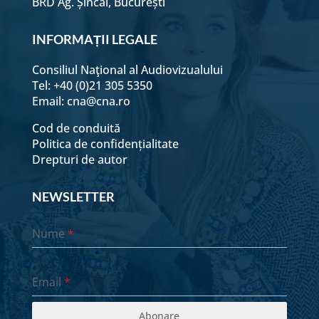
BRD Ag. Șincai, București
INFORMAȚII LEGALE
Consiliul Naţional al Audiovizualului
Tel: +40 (0)21 305 5350
Email:
cna@cna.ro
Cod de conduită
Politica de confidențialitate
Drepturi de autor
NEWSLETTER
Nume
*
Email
*
Abonare