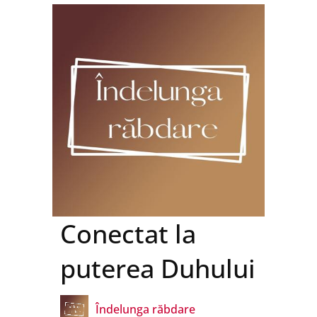
Dragostea
Bucuria
Conectat la
puterea Duhului
Pacea
Îndelunga răbdare