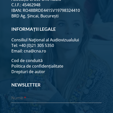
C.I.F.: 45462948
IBAN: RO48BRDE441SV19798324410
BRD Ag. Șincai, București
INFORMAȚII LEGALE
Consiliul Naţional al Audiovizualului
Tel: +40 (0)21 305 5350
Email:
cna@cna.ro
Cod de conduită
Politica de confidențialitate
Drepturi de autor
NEWSLETTER
Nume
*