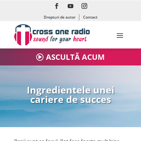
Drepturi de autor
Contact
ASCULTĂ ACUM
Ingredientele unei
cariere de succes