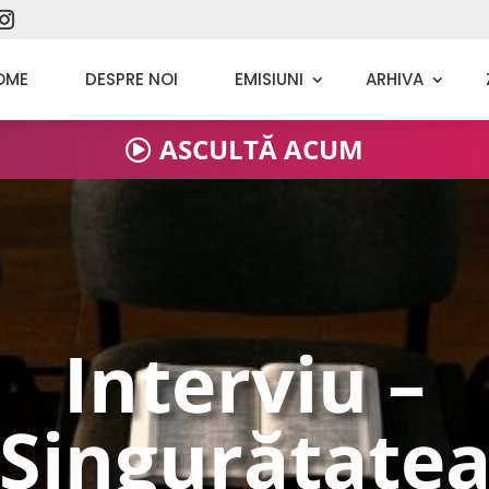
01. Interviu - Petrecerea timpului liber
OME
DESPRE NOI
EMISIUNI
ARHIVA
03. Cuviința creștină
ASCULTĂ ACUM
04. Nebun pentru Hristos
02. Interviu - Tinerii și scopul vieții
05. Dincolo de granița iernii
Interviu –
06. Ce să vorbești cu Domnul Isus
Singurătate
03. Interviu - Despre mândrie