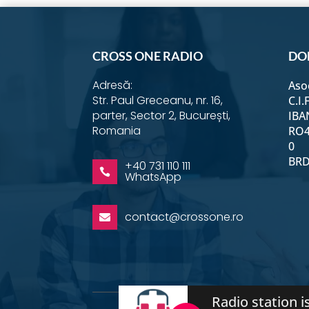
Instagram
YouTube
Facebook
Email
Twitter
Link
CROSS ONE RADIO
DO
Adresă:
Aso
Str. Paul Greceanu, nr. 16,
C.I.
parter, Sector 2, București,
IBA
Romania
RO4
0
BRD 
+40 731 110 111

WhatsApp
contact@crossone.ro

Radio station is