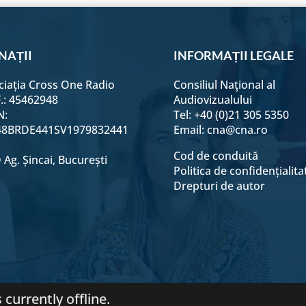
edIn
WhatsApp
16. Cerșetorul devenit evanghelist
17. Doamne, deschide-ne ochii!
NAȚII
INFORMAȚII LEGALE
ciația Cross One Radio
Consiliul Naţional al
Interviu. Felix Tamas-Troling
F.: 45462948
Audiovizualului
N:
Tel: +40 (0)21 305 5350
8BRDE441SV1979832441
Email:
cna@cna.ro
Cod de conduită
Ag. Șincai, București
Politica de confidențialita
Drepturi de autor
 currently offline.