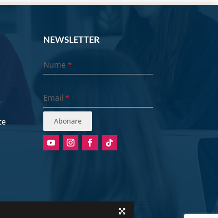
NEWSLETTER
Nume
*
Email
*
te
Abonare