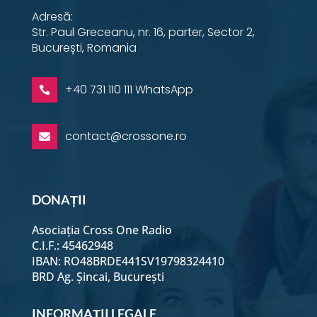
Adresă:
Str. Paul Greceanu, nr. 16, parter, Sector 2,
București, Romania
+40 731 110 111 WhatsApp

contact@crossone.ro

DONAȚII
Asociația Cross One Radio
C.I.F.: 45462948
IBAN: RO48BRDE441SV19798324410
BRD Ag. Șincai, București
INFORMAȚII LEGALE