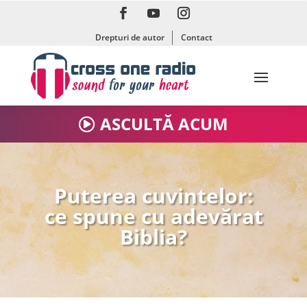
Drepturi de autor
Contact
ASCULTĂ ACUM
Puterea cuvintelor:
ce spune cu adevărat
Biblia?