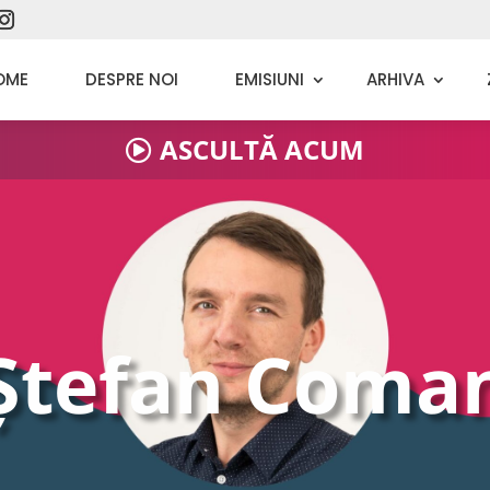
Corneliu Chiriluță
OME
DESPRE NOI
EMISIUNI
ARHIVA
Danijela Luca
ASCULTĂ ACUM
Ruben Marian
Dan Mercioniu
Alex Ilie
Ștefan Coma
Andreea Popescu
Costel Ghioancă