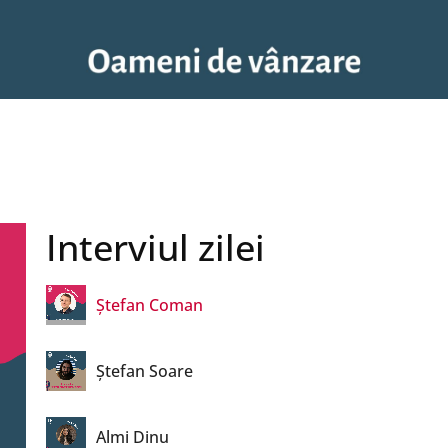
Henry Sandu
George Luca
Dan Mercioniu
Interviul zilei
Romică Iuga
Ștefan Coman
Ștefan Soare
Almi Dinu