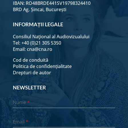
Provocarea adevărului
IBAN: RO48BRDE441SV19798324410
BRD Ag. Șincai, București
Fete și băieți
INFORMAȚII LEGALE
Consiliul Naţional al Audiovizualului
Băieți și fete (2)
Tel: +40 (0)21 305 5350
Email:
cna@cna.ro
Sindromul impostorului
Cod de conduită
Politica de confidențialitate
Drepturi de autor
Șarpele invidiei
NEWSLETTER
Cuvintele alunecoase
Nume
*
Instinctul de teritorialitate
Email
*