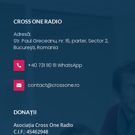
Instagram
YouTube
Facebook
Email
Twitter
LinkedIn
WhatsApp
Perfecționism vs excelență
CROSS ONE RADIO
Adresă:
Cum să nu fii de acord
Str. Paul Greceanu, nr. 16, parter, Sector 2,
București, Romania
Ce spun hainele despre
tine
+40 731 110 111 WhatsApp

Cum să ne închinăm în
Biserică
contact@crossone.ro

Gazde și musafiri
DONAȚII
Partea întunecată a râsului
Asociația Cross One Radio
C.I.F.: 45462948