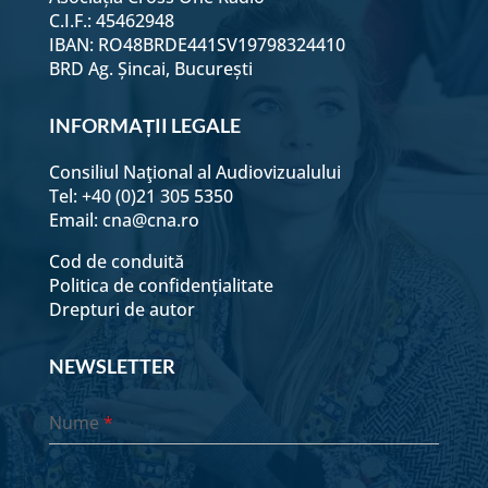
C.I.F.: 45462948
IBAN: RO48BRDE441SV19798324410
BRD Ag. Șincai, București
INFORMAȚII LEGALE
Consiliul Naţional al Audiovizualului
Tel: +40 (0)21 305 5350
Email:
cna@cna.ro
Cod de conduită
Politica de confidențialitate
Drepturi de autor
NEWSLETTER
Nume
*