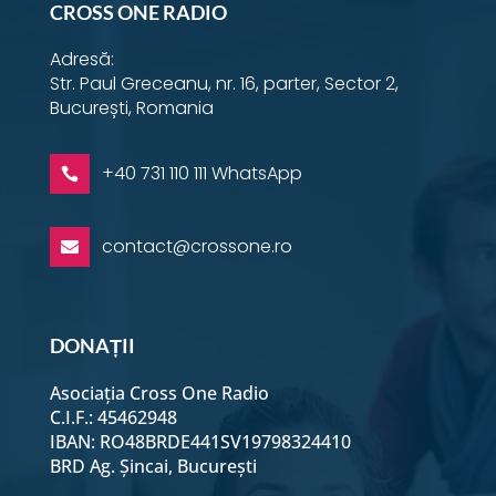
CROSS ONE RADIO
Adresă:
Str. Paul Greceanu, nr. 16, parter, Sector 2,
București, Romania
+40 731 110 111 WhatsApp

contact@crossone.ro

DONAȚII
Asociația Cross One Radio
C.I.F.: 45462948
IBAN: RO48BRDE441SV19798324410
BRD Ag. Șincai, București