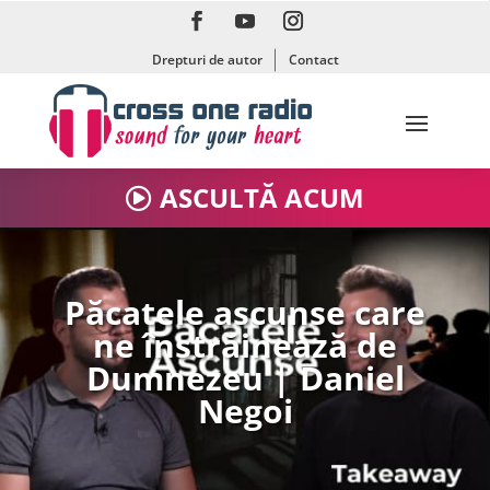
Drepturi de autor
Contact
ASCULTĂ ACUM
Păcatele ascunse care
ne înstrăinează de
Dumnezeu | Daniel
Negoi