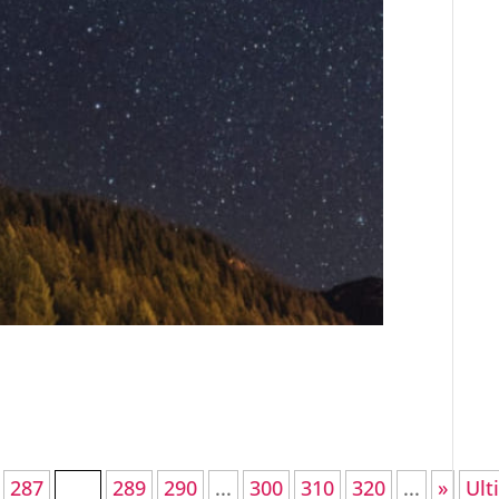
a
287
288
289
290
...
300
310
320
...
»
Ult