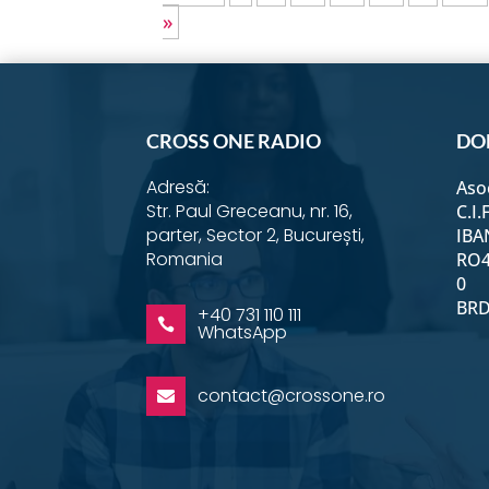
»
CROSS ONE RADIO
DO
Adresă:
Aso
Str. Paul Greceanu, nr. 16,
C.I.
parter, Sector 2, București,
IBA
Romania
RO4
0
BRD 
+40 731 110 111

WhatsApp
contact@crossone.ro
