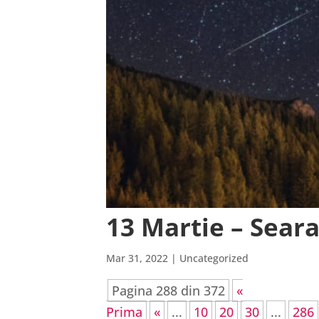
13 Martie – Sear
Mar 31, 2022
| Uncategorized
Pagina 288 din 372
«
Prima
«
...
10
20
30
...
286