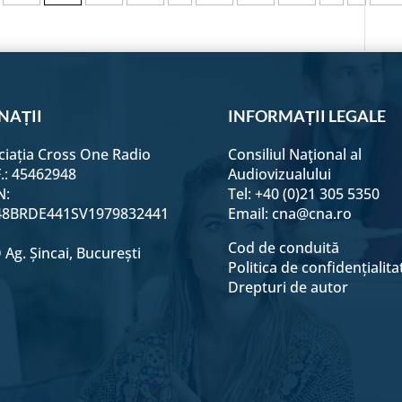
NAȚII
INFORMAȚII LEGALE
ciația Cross One Radio
Consiliul Naţional al
F.: 45462948
Audiovizualului
N:
Tel: +40 (0)21 305 5350
8BRDE441SV1979832441
Email:
cna@cna.ro
Cod de conduită
Ag. Șincai, București
Politica de confidențialita
Drepturi de autor