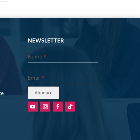
NEWSLETTER
Nume
*
Email
*
te
Abonare