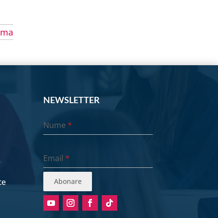
ima
NEWSLETTER
Nume
*
Email
*
te
Abonare