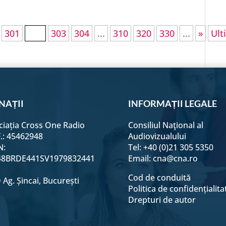
301
302
303
304
...
310
320
330
...
»
Ult
NAȚII
INFORMAȚII LEGALE
ciația Cross One Radio
Consiliul Naţional al
F.: 45462948
Audiovizualului
N:
Tel: +40 (0)21 305 5350
8BRDE441SV1979832441
Email:
cna@cna.ro
Cod de conduită
Ag. Șincai, București
Politica de confidențialita
Drepturi de autor