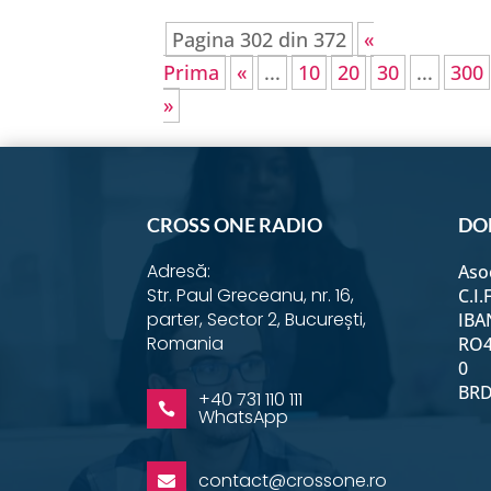
Pagina 302 din 372
«
Prima
«
...
10
20
30
...
300
»
CROSS ONE RADIO
DO
Adresă:
Aso
Str. Paul Greceanu, nr. 16,
C.I.
parter, Sector 2, București,
IBA
Romania
RO4
0
BRD 
+40 731 110 111

WhatsApp
contact@crossone.ro
